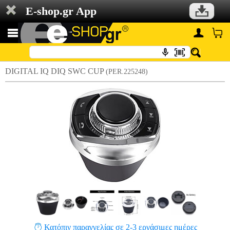
E-shop.gr App
DIGITAL IQ DIQ SWC CUP
(PER.225248)
Κατόπιν παραγγελίας σε 2-3 εργάσιμες ημέρες