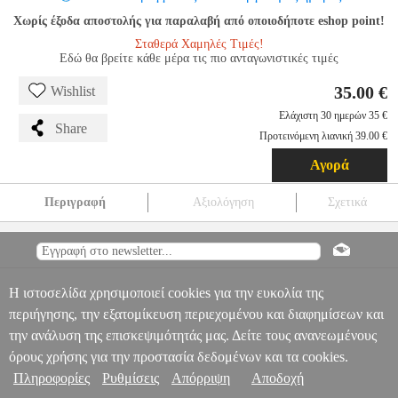
Χωρίς έξοδα αποστολής για παραλαβή από οποιοδήποτε eshop point!
Σταθερά Χαμηλές Τιμές!
Εδώ θα βρείτε κάθε μέρα τις πιο ανταγωνιστικές τιμές
35.00 €
Wishlist
Ελάχιστη 30 ημερών 35 €
Share
Προτεινόμενη λιανική 39.00 €
Αγορά
Περιγραφή
Αξιολόγηση
Σχετικά
DIGITAL IQ DIQ SWC CUP
PER.225248
PER.225248
DIGITAL
IQ
DIGITAL IQ
ΗΧΟΣΥΣΤΗΜΑΤΑ ΑΥΤΟΚΙΝΗΤΟΥ
DIGITAL
IQ DIQ SWC CUP
Πληροφορίες & Υπηρεσίες >
35.00
Η ιστοσελίδα χρησιμοποιεί cookies για την ευκολία της
περιήγησης, την εξατομίκευση περιεχομένου και διαφημίσεων και
την ανάλυση της επισκεψιμότητάς μας. Δείτε τους ανανεωμένους
όρους χρήσης για την προστασία δεδομένων και τα cookies.
Πληροφορίες
Ρυθμίσεις
Απόρριψη
Αποδοχή