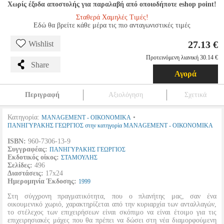
Χωρίς έξοδα αποστολής για παραλαβή από οποιοδήποτε eshop point!
Σταθερά Χαμηλές Τιμές!
Εδώ θα βρείτε κάθε μέρα τις πιο ανταγωνιστικές τιμές
27.13 €
Wishlist
Προτεινόμενη λιανική 30.14 €
Share
Αγορά
Περιγραφή
Αξιολόγηση
Σχετικά
Κατηγορία:
•
MANAGEMENT - ΟΙΚΟΝΟΜΙΚΑ
ΠΑΝΗΓΥΡΑΚΗΣ ΓΕΩΡΓΙΟΣ στην κατηγορία MANAGEMENT - ΟΙΚΟΝΟΜΙΚΑ
ISBN:
960-7306-13-9
Συγγραφέας:
ΠΑΝΗΓΥΡΑΚΗΣ ΓΕΩΡΓΙΟΣ
Εκδοτικός οίκος:
ΣΤΑΜΟΥΛΗΣ
Σελίδες:
496
Διαστάσεις:
17x24
Ημερομηνία Έκδοσης:
1999
Στη σύγχρονη πραγματικότητα, που ο πλανήτης μας, σαν ένα
οικουμενικό χωριό, χαρακτηρίζεται από την κυριαρχία των ανταλλαγών,
το στέλεχος των επιχειρήσεων είναι σκόπιμο να είναι έτοιμο για τις
επιχειρησιακές μάχες που θα πρέπει να δώσει στη νέα διαμορφούμενη