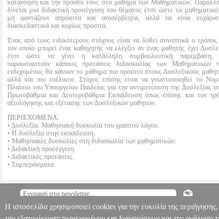
κατανόηση και την πρόοδό τους στο μάθημα των Μαθηματικών. Παράλλ
δίνεται μια διδακτική προσέγγιση του θέματος έτσι ώστε τα μαθηματικά
μη φαντάζουν απρόσιτα και ανυπέρβλητα, αλλά να είναι ευχάρισ
διασκεδαστικά και κυρίως προσιτά.
Ένας από τους ειδικότερους στόχους είναι να δοθεί συνοπτικά ο τρόπος
τον οποίο μπορεί ένας καθηγητής να ελέγξει αν ένας μαθητής έχει Δυσλε
έτσι ώστε να γίνει η κατάλληλη συμβουλευτική παρέμβαση,
παρουσιαστούν κάποιες προτάσεις διδασκαλίας των Μαθηματικών 
ενδεχομένως θα κάνουν το μάθημα πιο προσιτό στους Δυσλεξικούς μαθητ
αλλά και πιο ευέλικτο. Στόχος επίσης είναι να γνωστοποιηθεί το Νομ
Πλαίσιο του Υπουργείου Παιδείας για την αντιμετώπιση της Δυσλεξίας σ
Πρωτοβάθμια και Δευτεροβάθμια Εκπαίδευση όπως επίσης και τον τρ
αξιολόγησης και εξέτασης των Δυσλεξικών μαθητών.
ΠΕΡΙΕΧΟΜΕΝΑ:
• Δυσλεξία: Μαθησιακή δυσκολία του γραπτού λόγου.
• Η δυσλεξία στην εκπαίδευση.
• Μαθησιακές δυσκολίες στη διδασκαλία των μαθηματικών.
• Διδακτική προσέγγιση.
• Διδακτικές προτάσεις.
• Συμπεράσματα.
ΔΙΔΑΚΤΙΚΗ ΤΩΝ ΜΑΘΗΜΑΤΙΚΩΝ ΜΕ ΔΥΣΛΕΚΤΙΚΟΥΣ
ΜΑΘΗΤΕΣ
BKS.0046141
BKS.0046141
ΨΥΧΟΓΥΙΟΣ ΙΩΑΝΝΗ
ΨΥΧΟΓΥΙΟΥ ΕΥΑΓΓΕΛΙΑ
ΨΥΧΟΓΥΙΟΣ ΙΩΑΝΝΗΣ, ΨΥΧΟΓΥ
Η ιστοσελίδα χρησιμοποιεί cookies για την ευκολία της περιήγησης,
Πληροφορίες & Υπηρεσίες >
ΕΥΑΓΓΕΛΙΑ
ΕΚΠΑΙΔΕΥΣΗ
Κατηγορία: ΕΚΠΑΙΔΕΥΣΗ
την εξατομίκευση περιεχομένου και διαφημίσεων και την ανάλυση τ