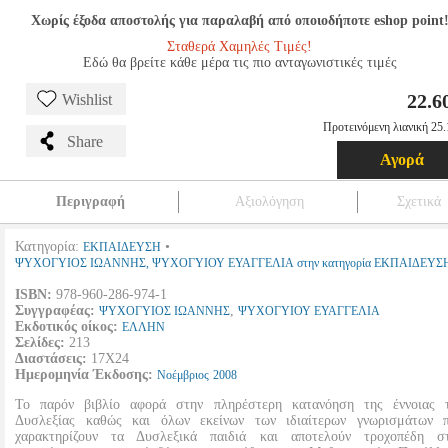
Χωρίς έξοδα αποστολής για παραλαβή από οποιοδήποτε eshop point
Σταθερά Χαμηλές Τιμές!
Εδώ θα βρείτε κάθε μέρα τις πιο ανταγωνιστικές τιμές
22.6
Wishlist
Προτεινόμενη λιανική 25.
Share
Αγορά
Περιγραφή
Αξιολόγηση
Σχετικά
Κατηγορία:
•
ΕΚΠΑΙΔΕΥΣΗ
ΨΥΧΟΓΥΙΟΣ ΙΩΑΝΝΗΣ, ΨΥΧΟΓΥΙΟΥ ΕΥΑΓΓΕΛΙΑ στην κατηγορία ΕΚΠΑΙΔΕΥΣ
ISBN:
978-960-286-974-1
Συγγραφέας:
,
ΨΥΧΟΓΥΙΟΣ ΙΩΑΝΝΗΣ
ΨΥΧΟΓΥΙΟΥ ΕΥΑΓΓΕΛΙΑ
Εκδοτικός οίκος:
ΕΛΛΗΝ
Σελίδες:
213
Διαστάσεις:
17Χ24
Ημερομηνία Έκδοσης:
Νοέμβριος
2008
Το παρόν βιβλίο αφορά στην πληρέστερη κατανόηση της έννοιας 
Δυσλεξίας καθώς και όλων εκείνων των ιδιαίτερων γνωρισμάτων 
χαρακτηρίζουν τα Δυσλεξικά παιδιά και αποτελούν τροχοπέδη σ