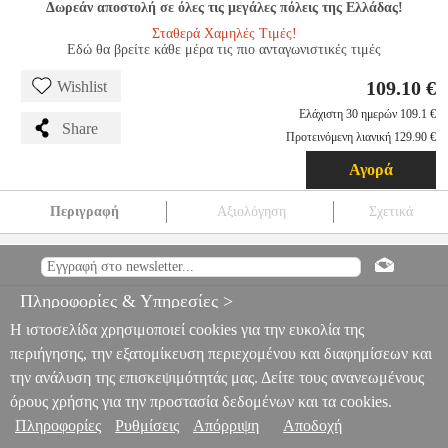
Δωρεάν αποστολή σε όλες τις μεγάλες πόλεις της Ελλάδας!
Σταθερά Χαμηλές Τιμές!
Εδώ θα βρείτε κάθε μέρα τις πιο ανταγωνιστικές τιμές
109.10 €
Wishlist
Ελάχιστη 30 ημερών 109.1 €
Share
Προτεινόμενη λιανική 129.90 €
Αγορά
Περιγραφή
Αξιολόγηση
Σχετικά
DICTRO LUX ΚΟΥΖΙΝΟΜΗΧΑΝΗ 1000W 5LT 878509 DX-
1902 SWING CELESTE
HAP.178410
HAP.178410
DICTRO LUX
DICTRO LUX
ΚΟΥΖΙΝΟΜΗΧΑΝΕΣ
DICTRO LUX
Πληροφορίες & Υπηρεσίες >
ΚΟΥΖΙΝΟΜΗΧΑΝΗ 1000W 5LT 878509 DX-1902 SWING
CELESTE
Η ιστοσελίδα χρησιμοποιεί cookies για την ευκολία της
109.10
περιήγησης, την εξατομίκευση περιεχομένου και διαφημίσεων και
την ανάλυση της επισκεψιμότητάς μας. Δείτε τους ανανεωμένους
όρους χρήσης για την προστασία δεδομένων και τα cookies.
Πληροφορίες
Ρυθμίσεις
Απόρριψη
Αποδοχή