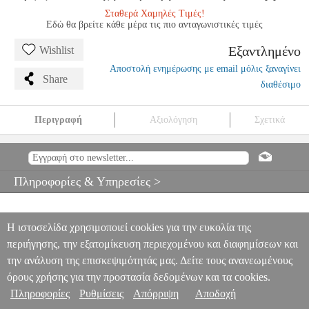
Σταθερά Χαμηλές Τιμές!
Εδώ θα βρείτε κάθε μέρα τις πιο ανταγωνιστικές τιμές
Εξαντλημένο
Wishlist
Αποστολή ενημέρωσης με email μόλις ξαναγίνει
Share
διαθέσιμο
Περιγραφή
Αξιολόγηση
Σχετικά
DICTRO LUX ΚΟΥΖΙΝΟΜΗΧΑΝΗ 1000W 5LT 878503 DX-
1902 SWING CREMA
HAP.178408
HAP.178408
DICTRO LUX
DICTRO LUX
ΚΟΥΖΙΝΟΜΗΧΑΝΕΣ
DICTRO LUX
Πληροφορίες & Υπηρεσίες >
ΚΟΥΖΙΝΟΜΗΧΑΝΗ 1000W 5LT 878503 DX-1902 SWING
CREMA
0
Η ιστοσελίδα χρησιμοποιεί cookies για την ευκολία της
περιήγησης, την εξατομίκευση περιεχομένου και διαφημίσεων και
την ανάλυση της επισκεψιμότητάς μας. Δείτε τους ανανεωμένους
όρους χρήσης για την προστασία δεδομένων και τα cookies.
Πληροφορίες
Ρυθμίσεις
Απόρριψη
Αποδοχή