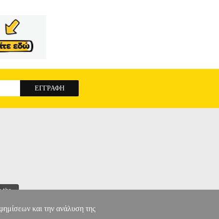
, που αναδύθηκε κυρίως τη μεταπολεμική εποχή,
, ηγέτες, μη κρατικοί φορείς) όσο και από τον
" του παρελθόντος και άρχισε να ανοίγεται προς
ης.
ΔΙΑΥΛΟΙ ΔΙΠΛΩΜΑΤΙΑΣ
αφημίσεων και την ανάλυση της