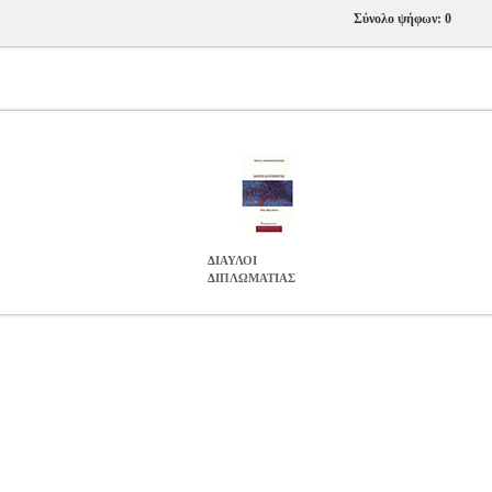
Σύνολο ψήφων: 0
ΔΙΑΥΛΟΙ
ΔΙΠΛΩΜΑΤΙΑΣ
905
BKS.0074905
ΚΑΡΑΜΠΑΡΜΠΟΥΝΗΣ ΧΑΡΗΣ
ΚΑΡΑΜΠΑΡ
ΡΗΣ στην κατηγορία ΠΟΛΙΤΙΚΗ ISBN: 978-960-02-3876-1
: ΔΙΕΘΝΗΣ ΚΑΙ ΕΥΡΩΠΑΙΚΗ ΠΟΛΙΤΙΚΗ Σελίδες: 418 Διαστάσεις: 
με ένα σύγχρονο βιβλίο για τον θεσμό της διπλωματίας, θα συναντ
πλωμάτη αποτελούν έναν εντελώς νέον κόσμο. Μια πρώτη κατηγορία 
, οικονομική, εμπορική, περιβαλλοντική, αμυντική, πολιτιστική, αθλη
ωμάτων, των πολιτών και της επιστήμης. Μία δεύτερη κατηγορία αφο
ύπλευρη διπλωματία. Μια τρίτη κατηγορία συνδέεται με τους διπλωμα
υ πρωτοκόλλου και του δικαίου" και "ψηφιακή διπλωματία". Αυτός ο