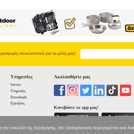
τίας προς νέους δρώντες και νέα πεδία. Στο κλίμα του νέου σκηνικού
σο από το "εσωτερικό περιβάλλον" (π.χ. νέες ανταγωνιστικές υπηρεσίες
ί). Σταδιακά, η διπλωματία έπαυσε να αποτελεί το "κλειστό κύκλωμα
ύσσοντας νέες κάθετες δράσεις και να διευρύνοντας τους ορίζοντές τ
14.93
προσφορές αποκλειστικά για τα μέλη μας!
Υπηρεσίες
Ακολουθήστε μας
Service
Υπηρεσίες
Downloads
Εγγυήσεις
Κατεβάστε το app μας!
α την ευκολία της περιήγησης, την εξατομίκευση περιεχομένου και δι