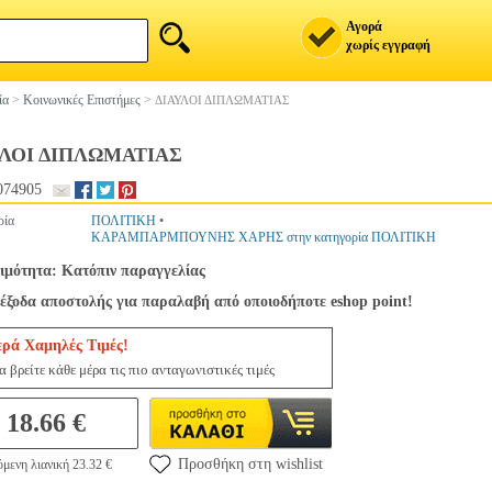
Αγορά
χωρίς εγγραφή
ία
>
Κοινωνικές Επιστήμες
>
ΔΙΑΥΛΟΙ ΔΙΠΛΩΜΑΤΙΑΣ
ΥΛΟΙ ΔΙΠΛΩΜΑΤΙΑΣ
074905
ρία
ΠΟΛΙΤΙΚΗ
•
ΚΑΡΑΜΠΑΡΜΠΟΥΝΗΣ ΧΑΡΗΣ στην κατηγορία ΠΟΛΙΤΙΚΗ
ιμότητα: Κατόπιν παραγγελίας
έξοδα αποστολής για παραλαβή από οποιοδήποτε eshop point!
ερά Χαμηλές Τιμές!
 βρείτε κάθε μέρα τις πιο ανταγωνιστικές τιμές
18.66 €
Προσθήκη στη wishlist
μενη λιανική 23.32 €