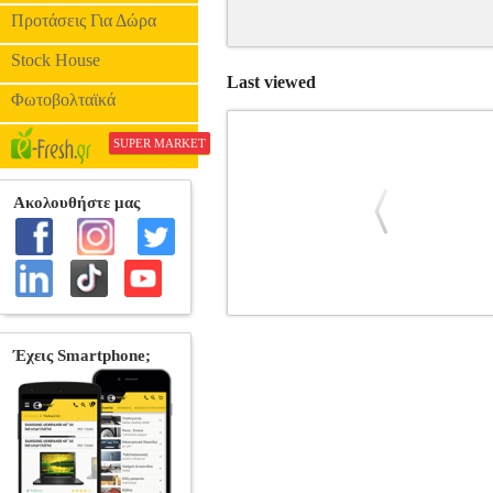
Προτάσεις Για Δώρα
Stock House
Last viewed
Φωτοβολταϊκά
SUPER MARKET
ΔΙΑΥΛΟΙ ΔΙΠΛΩΜΑΤΙΑΣ
BKS.0074
ΠΟΛΙΤΙΚΗ •ΚΑΡΑΜΠΑΡΜΠΟΥΝΗΣ ΧΑ
Εκδοτικός οίκος: ΠΑΠΑΖΗΣΗΣ Σειρά
ΛΕΣΧΗ, ΦΟΡΑ, ΔΙΚΤΥΑ Εάν ανοίξου
τουλάχιστον για τον παραδοσιακό δι
"αντικείμενο" της διπλωματίας (πολιτική
της ασφάλειας, των ανθρωπίνων δικαι
μονομερής, διμερής, πολυμερής, πολ
"διαδικασίες", όπως "διπλωματία το