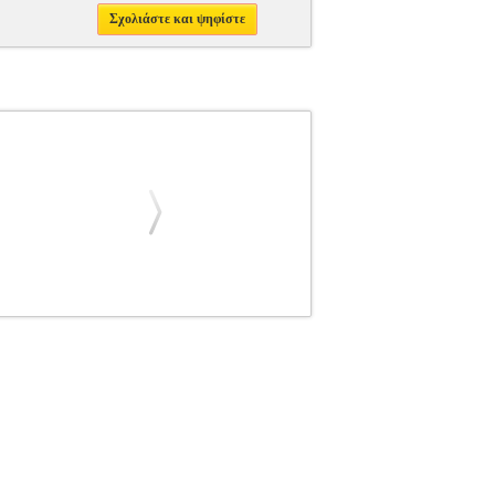
Σχολιάστε και ψηφίστε
ΜΠΟΥΝΗΣ ΧΑΡΗΣ
ΠΟΛΙΤΙΚΗ
Κατηγορία:
 Συγγραφέας: ΚΑΡΑΜΠΑΡΜΠΟΥΝΗΣ ΧΑΡΗΣ
14Χ21 Ημερομηνία Έκδοσης: Μάρτιος 2022
ήσουμε ποικίλους όρους και μορφές, που
των πάνω από εκατό μορφών αναφέρεται στο
τική, δημόσια διπλωματία ή διπλωματία κορυφής,
ρά τον αριθμό ή τη φύση των δρώντων, όπως
τικούς "μηχανισμούς" και τις διπλωματικές
 "κατακλυσμός" της νέας ορολογίας ασφαλώς