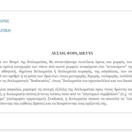
ΑΡΗΣ
ΛΙΤΙΚΗ
ΛΕΣΧΗ, ΦΟΡΑ, ΔΙΚΤΥΑ
α τον θεσμό της διπλωματίας, θα συναντήσουμε ποικίλους όρους και μορφές, π
α πρώτη κατηγορία των πάνω από εκατό μορφών αναφέρεται στο "αντικείμενο" της
κή, αθλητική, δημόσια διπλωματία ή διπλωματία κορυφής, της ασφάλειας, των 
 τον αριθμό ή τη φύση των δρώντων, όπως μονομερής, διμερής, πολυμερής, πολύπλ
ι τις διπλωματικές "διαδικασίες", όπως "διπλωματία του πρωτοκόλλου και του δικα
ίας ασφαλώς μαρτυρεί τη συνεχή εξέλιξη της διπλωματίας προς νέους δρώντες κα
 η διπλωματία υπέστη έντονες πιέσεις τόσο από το "εσωτερικό περιβάλλον" (π.χ. νέε
υρο" (πολυμερείς οργανισμοί). Σταδιακά, η διπλωματία έπαυσε να αποτελεί το "κ
σοντας νέες κάθετες δράσεις και να διευρύνοντας τους ορίζοντές της.