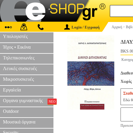
Login / Εγγραφή
Αρχική
>
Βιβλ
Υπολογιστές
ΔΙΑ
Ήχος • Εικόνα
BKS.0
Τηλεπικοινωνίες
Κατηγο
Λευκές συσκευές
Διαθεσ
Μικροσυσκευές
Χωρίς 
Εργαλεία
Σταθ
Εδώ θα
Οργανα γυμναστικής
ΝΕΟ
Outdoor
Μουσικά όργανα
Προτεινό
Security