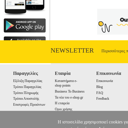
μαρτυρεί τη συνεχή εξέλιξη της διπλωμα
η διπλωματία υπέστη έντονες πιέσεις τό
"διεθνή περίγυρο" (πολυμερείς οργανισμο
νέους λεωφόρους, αναπτ
NEWSLETTER
Περισσότερες 
Παραγγελίες
Εταιρία
Επικοινωνία
Εξέλιξη Παραγγελίας
Καταστήματα e-
Επικοινωνία
shop points
Τρόποι Παραγγελίας
Blog
Business To Business
Τρόποι Πληρωμής
FAQ
Τα νέα του e-shop.gr
Τρόποι Αποστολής
Feedback
Η εταιρεία
Επιστροφές Προιόντων
Οροι χρήσης
Cookies
Η ιστοσελίδα χρησιμοποιεί cookies γι