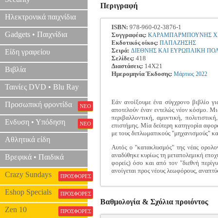
Περιγραφή
Ηλεκτρονικά παιχνίδια
ISBN:
978-960-02-3876-1
Gadgets • Παιχνίδια
Συγγραφέας:
ΚΑΡΑΜΠΑΡΜΠΟΥΝΗΣ Χ
Εκδοτικός οίκος:
ΠΑΠΑΖΗΣΗΣ
Σειρά:
ΔΙΕΘΝΗΣ ΚΑΙ ΕΥΡΩΠΑΙΚΗ ΠΟ
Είδη γραφείου
Σελίδες:
418
Διαστάσεις:
14Χ21
Βιβλία
Ημερομηνία Έκδοσης:
Μάρτιος
2022
Ταινίες DVD • Blu Ray
Εάν ανοίξουμε ένα σύγχρονο βιβλίο γι
Προσωπική φροντίδα
ΝΕΟ
αποτελούν έναν εντελώς νέον κόσμο. Μι
περιβαλλοντική, αμυντική, πολιτιστι
Ενδυση • Υπόδηση
ΝΕΟ
επιστήμης. Μία δεύτερη κατηγορία αφορά
με τους διπλωματικούς "μηχανισμούς" κα
Αθλητικά είδη
Αυτός ο "κατακλυσμός" της νέας ορολογ
αναδύθηκε κυρίως τη μεταπολεμική εποχή,
Βρεφικά • Παιδικά
φορείς) όσο και από τον "διεθνή περίγ
ανοίγεται προς νέους λεωφόρους, αναπτύσ
Crazy Sundays
ΠΡΟΣΦΟΡΕΣ
Eshop Specials
ΠΡΟΣΦΟΡΕΣ
Βαθμολογία & Σχόλια προιόντος
Zen 10
ΠΡΟΣΦΟΡΕΣ