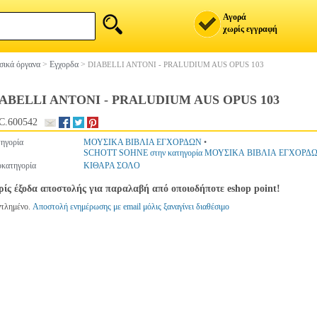
Αγορά
χωρίς εγγραφή
ικά όργανα
>
Εγχορδα
>
DIABELLI ANTONI - PRALUDIUM AUS OPUS 103
ABELLI ANTONI - PRALUDIUM AUS OPUS 103
C.600542
ηγορία
ΜΟΥΣΙΚΑ ΒΙΒΛΙΑ ΕΓΧΟΡΔΩΝ
•
SCHOTT SOHNE στην κατηγορία ΜΟΥΣΙΚΑ ΒΙΒΛΙΑ ΕΓΧΟΡΔ
κατηγορία
ΚΙΘΑΡΑ ΣΟΛΟ
ίς έξοδα αποστολής για παραλαβή από οποιοδήποτε eshop point!
ντλημένο.
Αποστολή ενημέρωσης με email μόλις ξαναγίνει διαθέσιμο