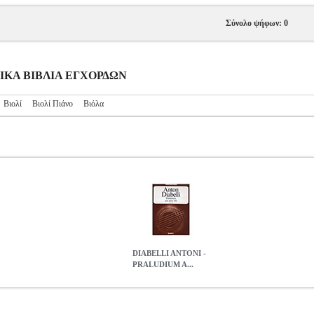
Σύνολο ψήφων: 0
ΥΣΙΚΑ ΒΙΒΛΙΑ ΕΓΧΟΡΔΩΝ
Βιολί
Βιολί Πιάνο
Βιόλα
DIABELLI ANTONI -
PRALUDIUM A...
US OPUS 103
MSC.600542
MSC.600542
SCHOTT SOHNE
SCHO
DIABELLI ANTONI - PRALUDIUM AUS OPUS 103