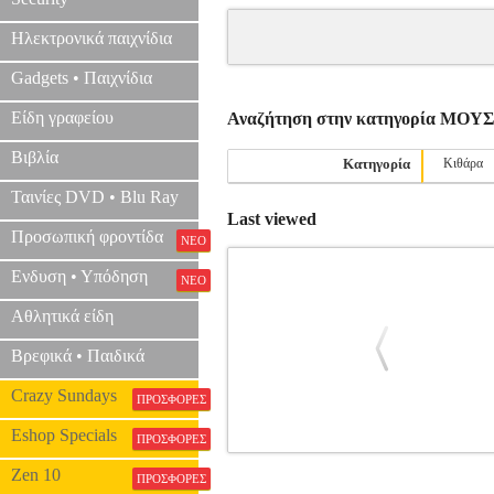
Ηλεκτρονικά παιχνίδια
Gadgets • Παιχνίδια
Είδη γραφείου
Αναζήτηση στην κατηγορία ΜΟ
Βιβλία
Κατηγορία
Κιθάρα
Ταινίες DVD • Blu Ray
Last viewed
Προσωπική φροντίδα
ΝΕΟ
Ενδυση • Υπόδηση
ΝΕΟ
Αθλητικά είδη
Βρεφικά • Παιδικά
Crazy Sundays
ΠΡΟΣΦΟΡΕΣ
Eshop Specials
ΠΡΟΣΦΟΡΕΣ
DIABELLI ANTONI - PRALUDIUM A
Zen 10
ΠΡΟΣΦΟΡΕΣ