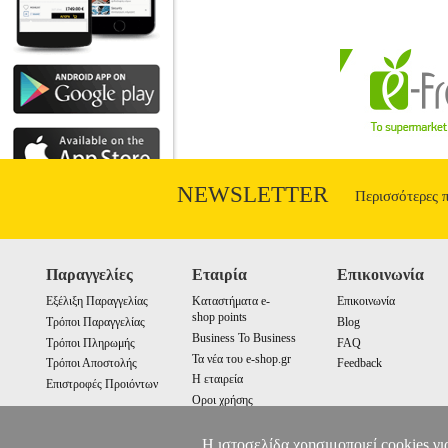
NEWSLETTER
Περισσότερες 
Παραγγελίες
Εταιρία
Επικοινωνία
Εξέλιξη Παραγγελίας
Καταστήματα e-
Επικοινωνία
shop points
Τρόποι Παραγγελίας
Blog
Business To Business
Τρόποι Πληρωμής
FAQ
Τα νέα του e-shop.gr
Τρόποι Αποστολής
Feedback
Η εταιρεία
Επιστροφές Προιόντων
Οροι χρήσης
Cookies
Η ιστοσελίδα χρησιμοποιεί cookies γι