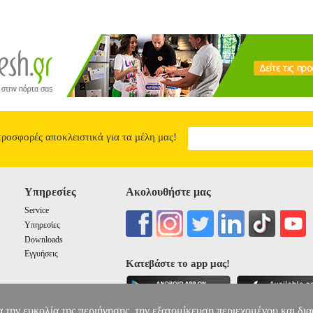
προσφορές αποκλειστικά για τα μέλη μας!
Υπηρεσίες
Ακολουθήστε μας
Service
Υπηρεσίες
Downloads
Εγγυήσεις
Κατεβάστε το app μας!
α την ευκολία της περιήγησης, την εξατομίκευση περιεχομένου και δι