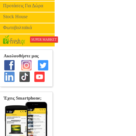
Προτάσεις Για Δώρα
Stock House
Φωτοβολταϊκά
SUPER MARKET