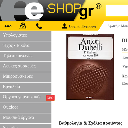
Login / Εγγραφή
Αρχική
>
Μουσ
Υπολογιστές
DI
Ήχος • Εικόνα
MS
Τηλεπικοινωνίες
Κατ
Λευκές συσκευές
Υπο
Μικροσυσκευές
Χωρ
Εξα
Εργαλεία
Οργανα γυμναστικής
ΝΕΟ
Outdoor
Μουσικά όργανα
Βαθμολογία & Σχόλια προιόντος
Security