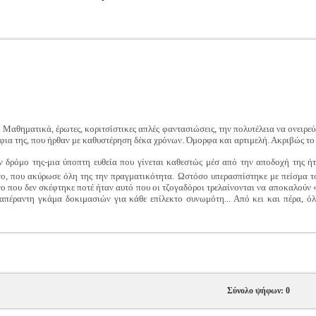
αθηματικά, έρωτες, κοριτσίστικες απλές φαντασιώσεις, την πολυτέλεια να ονειρεύε
ρφια της, που ήρθαν με καθυστέρηση δέκα χρόνων. Όμορφα και αρτιμελή. Ακριβώς το 
τον δρόμο της-μια ύποπτη ευθεία που γίνεται καθεστώς μέσ από την αποδοχή της 
ο, που ακύρωσε όλη της την πραγματικότητα. Ωστόσο υπερασπίστηκε με πείσμα το
νο που δεν σκέφτηκε ποτέ ήταν αυτό που οι τζογαδόροι τρελαίνονται να αποκαλούν
 απέραντη γκάμα δοκιμασιών για κάθε επίλεκτο συνωμότη... Από κει και πέρα, ό
Σύνολο ψήφων: 0