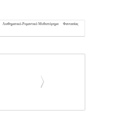
Αισθηματικό-Ρομαντικό Μυθιστόρημα
Φαντασίας
ΗΣ
ΕΛΛΗΝΙΚΗ ΛΟΓΟΤΕΧΝΙΑ
Κατηγορία:
: 978-960-605-912-4 Συγγραφέας:
οσης: Νοέμβριος 2019 Τα παράτησε όλα η
. Όλα. Έπρεπε να δουλέψει, για να βοηθήσει την
 Ακριβώς το αντίθετο από κείνη.
ΔΕΣΠΟΙΝΙΣ