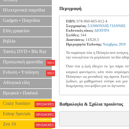
Περιγραφή
Ηλεκτρονικά παιχνίδια
Gadgets • Παιχνίδια
ISBN:
978-960-605-912-4
Συγγραφέας:
ΞΑΝΘΟΥΛΗΣ ΓΙΑΝΝΗΣ
Είδη γραφείου
Εκδοτικός οίκος:
ΔΙΟΠΤΡΑ
Σελίδες:
344
Διαστάσεις:
14Χ20,5
Βιβλία
Ημερομηνία Έκδοσης:
Νοέμβριος
2019
Ταινίες DVD • Blu Ray
Τα παράτησε όλα η Πελαγία από ανάγκη. Μ
την οικογένεια να μεγαλώσει τα δύο αδέ
Προσωπική φροντίδα
ΝΕΟ
Όταν πια η ζωή έδειχνε να 'χει πάρει 
Ενδυση • Υπόδηση
καιρικό φαινόμενο, κάτι τόσο απρόσμεν
ΝΕΟ
Πελαγίας» ως μοναδική της άμυνα. Εκεί
ζωδίων, με μαθηματικό οίστρο και μια
Αθλητικά είδη
διαχείρισης του φόβου για το άγνωστο.
Βρεφικά • Παιδικά
Crazy Sundays
Βαθμολογία & Σχόλια προιόντος
ΠΡΟΣΦΟΡΕΣ
Eshop Specials
ΠΡΟΣΦΟΡΕΣ
Zen 10
ΠΡΟΣΦΟΡΕΣ