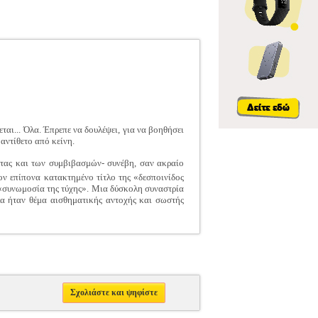
ται... Όλα. Έπρεπε να δουλέψει, για να βοηθήσει
αντίθετο από κείνη.
ήττας και των συμβιβασμών- συνέβη, σαν ακραίο
ν επίπονα κατακτημένο τίτλο της «δεσποινίδος
 «συνωμοσία της τύχης». Μια δύσκολη συναστρία
λα ήταν θέμα αισθηματικής αντοχής και σωστής
Σχολιάστε και ψηφίστε