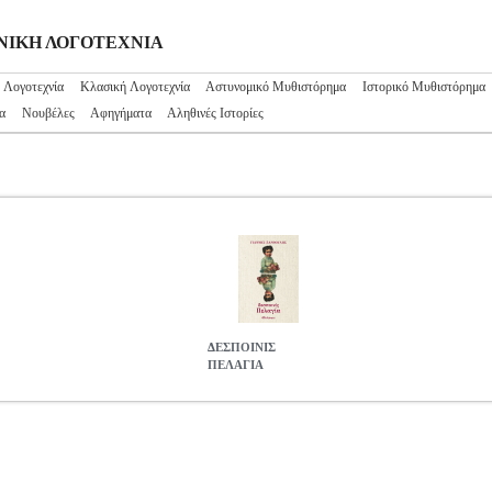
ΛΗΝΙΚΗ ΛΟΓΟΤΕΧΝΙΑ
 Λογοτεχνία
Κλασική Λογοτεχνία
Αστυνομικό Μυθιστόρημα
Ιστορικό Μυθιστόρημα
α
Νουβέλες
Αφηγήματα
Αληθινές Ιστορίες
ΔΕΣΠΟΙΝΙΣ
ΠΕΛΑΓΙΑ
70
BKS.0194270
ΞΑΝΘΟΥΛΗΣ ΓΙΑΝΝΗΣ
ΞΑΝΘΟΥΛΗΣ ΓΙΑΝΝ
ΥΛΗΣ ΓΙΑΝΝΗΣ στην κατηγορία ΕΛΛΗΝΙΚΗ ΛΟΓΟΤΕΧΝΙΑ ISBN
ς: ΔΙΟΠΤΡΑ Σελίδες: 344 Διαστάσεις: 14Χ20, 5 Ημερομηνία Έκδ
 κοριτσίστικες απλές φαντασιώσεις, την πολυτέλεια να ονειρεύεται..
α της, που ήρθαν με καθυστέρηση δέκα χρόνων. Όμορφα και αρτιμελή.