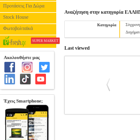
Προτάσεις Για Δώρα
Αναζήτηση στην κατηγορία ΕΛ
Stock House
Κατηγορία
Σύγχρονη
Φωτοβολταϊκά
Διηγήματ
SUPER MARKET
Last viewed
ΔΕΣΠΟΙΝΙΣ ΠΕΛΑΓΙΑ
BKS.01942
ΕΛΛΗΝΙΚΗ ΛΟΓΟΤΕΧΝΙΑ •ΞΑΝΘΟ
ΞΑΝΘΟΥΛΗΣ ΓΙΑΝΝΗΣ Εκδοτικός οίκο
Πελαγία από ανάγκη. Μαθηματικά, έρωτες,
οικογένεια να μεγαλώσει τα δύο αδέρφι