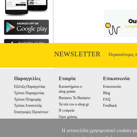
NEWSLETTER
Περισσότερες 
Παραγγελίες
Εταιρία
Επικοινωνία
Εξέλιξη Παραγγελίας
Καταστήματα e-
Επικοινωνία
shop points
Τρόποι Παραγγελίας
Blog
Business To Business
Τρόποι Πληρωμής
FAQ
Τα νέα του e-shop.gr
Τρόποι Αποστολής
Feedback
Η εταιρεία
Επιστροφές Προιόντων
Οροι χρήσης
Cookies
Η ιστοσελίδα χρησιμοποιεί cookies γι