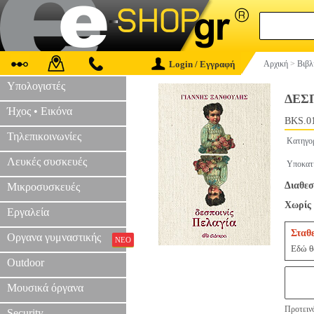
Login / Εγγραφή
Αρχική
>
Βιβλ
Υπολογιστές
ΔΕΣ
Ήχος • Εικόνα
BKS.0
Τηλεπικοινωνίες
Κατηγο
Λευκές συσκευές
Υποκατ
Διαθεσ
Μικροσυσκευές
Χωρίς 
Εργαλεία
Σταθ
Οργανα γυμναστικής
ΝΕΟ
Εδώ θα
Outdoor
Μουσικά όργανα
Προτεινό
Security