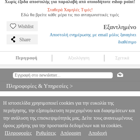
Χωρίς έξοδα αποστολής για παραλαβή από οποιοδήποτε eshop point!
Σταθερά Χαμηλές Τιμές!
Εδώ θα βρείτε κάθε μέρα τις πιο ανταγωνιστικές τιμές
Εξαντλημένο
Wishlist
Αποστολή ενημέρωσης με email μόλις ξαναγίνει
Share
διαθέσιμο
Περιγραφή
Αξιολόγηση
Σχετικά
DESOLATIUM
NSW.00689
NSW.00689
-
-
GAMES
DESOLATIUM
0
Πληροφορίες & Υπηρεσίες >
Η ιστοσελίδα χρησιμοποιεί cookies για την ευκολία της
περιήγησης, την εξατομίκευση περιεχομένου και διαφημίσεων και
την ανάλυση της επισκεψιμότητάς μας. Δείτε τους ανανεωμένους
όρους χρήσης για την προστασία δεδομένων και τα cookies.
Πληροφορίες
Ρυθμίσεις
Απόρριψη
Αποδοχή