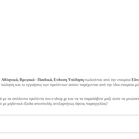
ν
Αθλητικά, Βρεφικά - Παιδικά, Ενδυση Υπόδηση
πωλούνται από την εταιρεία
Ele
ν πώληση και οι εγγυήσεις των προϊόντων αυτών παρέχονται από την ίδια εταιρεία μέ
ά με τα υπόλοιπα προϊόντα του e-shop.gr και να τα παραλάβετε μαζί ώστε να μειώσε
t με μηδενικά έξοδα αποστολής ανεξαρτήτως ύψους παραγγελίας!