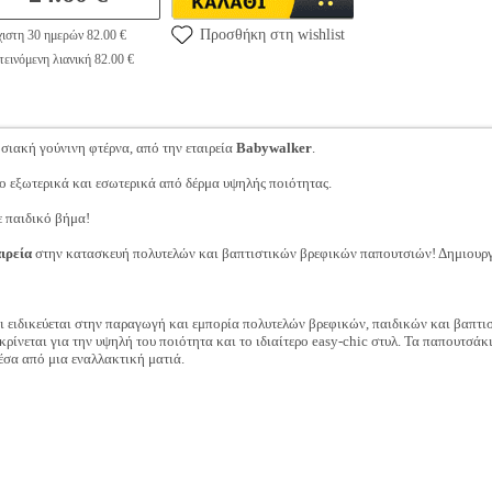
Προσθήκη στη wishlist
ιστη 30 ημερών 82.00 €
εινόμενη λιανική 82.00 €
σιακή γούνινη φτέρνα, από την εταιρεία
Babywalker
.
 εξωτερικά και εσωτερικά από δέρμα υψηλής ποιότητας.
ε παιδικό βήμα!
ιρεία
στην κατασκευή πολυτελών και βαπτιστικών βρεφικών παπουτσιών! Δημιουργ
ι ειδικεύεται στην παραγωγή και εμπορία πολυτελών βρεφικών, παιδικών και βαπτ
νεται για την υψηλή του ποιότητα και το ιδιαίτερο easy-chic στυλ. Τα παπουτ
έσα από μια εναλλακτική ματιά.