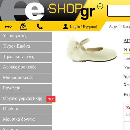
Login / Εγγραφή
Αρχική
>
Βρεφ
Υπολογιστές
Δ
Ήχος • Εικόνα
PL1
Τηλεπικοινωνίες
Κατ
Λευκές συσκευές
Υπο
Δια
Μικροσυσκευές
Χωρ
Εργαλεία
Επ
Οργανα γυμναστικής
ΝΕΟ
Σ
Outdoor
Εδ
Μουσικά όργανα
Security