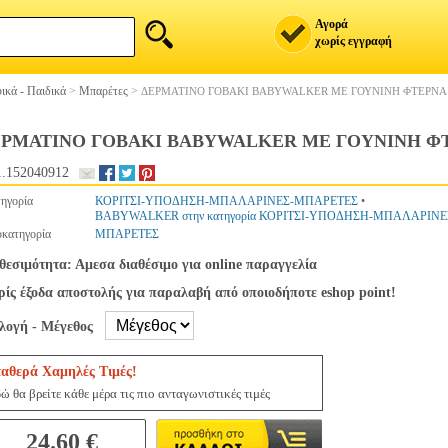
Αγορά
χωρίς εγγραφή
ικά - Παιδικά
>
Μπαρέτες
>
ΔΕΡΜΑΤΙΝΟ ΓΟΒΑΚΙ BABYWALKER ΜΕ ΓΟΥΝΙΝΗ ΦΤΕΡΝΑ 
ΕΡΜΑΤΙΝΟ ΓΟΒΑΚΙ BABYWALKER ΜΕ ΓΟΥΝΙΝΗ ΦΤ
.152040912
ηγορία
ΚΟΡΙΤΣΙ-ΥΠΟΔΗΣΗ-ΜΠΑΛΑΡΙΝΕΣ-ΜΠΑΡΕΤΕΣ
•
BABYWALKER στην κατηγορία ΚΟΡΙΤΣΙ-ΥΠΟΔΗΣΗ-ΜΠΑΛΑΡΙΝ
κατηγορία
ΜΠΑΡΕΤΕΣ
θεσιμότητα: Αμεσα διαθέσιμο για online παραγγελία
ίς έξοδα αποστολής για παραλαβή από οποιοδήποτε eshop point!
ιλογή - Μέγεθος
ταθερά Χαμηλές Τιμές!
ώ θα βρείτε κάθε μέρα τις πιο ανταγωνιστικές τιμές
24.60 €