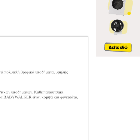
εί πολυτελή βρεφικά υποδήματα, υψηλής
ιστικών υποδημάτων. Κάθε παπουτσάκι
σάκια BABYWALKER είναι κομψά και φινετσάτα,