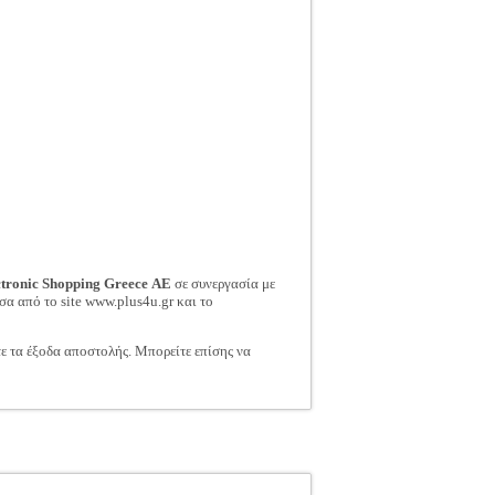
ctronic Shopping Greece ΑΕ
σε συνεργασία με
σα από το site www.plus4u.gr και το
τε τα έξοδα αποστολής. Μπορείτε επίσης να