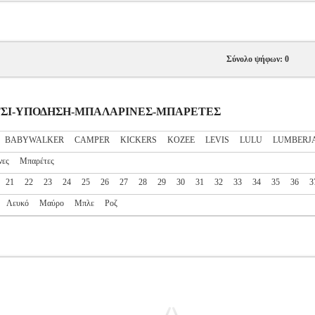
Σύνολο ψήφων: 0
ΟΡΙΤΣΙ-ΥΠΟΔΗΣΗ-ΜΠΑΛΑΡΙΝΕΣ-ΜΠΑΡΕΤΕΣ
BABYWALKER
CAMPER
KICKERS
KOZEE
LEVIS
LULU
LUMBERJ
νες
Μπαρέτες
21
22
23
24
25
26
27
28
29
30
31
32
33
34
35
36
3
Λευκό
Μαύρο
Μπλε
Ροζ