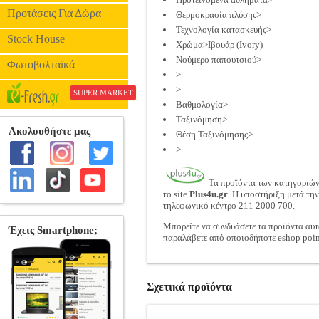
Προτάσεις Για Δώρα
Θερμοκρασία πλύσης>
Τεχνολογία κατασκευής>
Stock House
Χρώμα>Ιβουάρ (Ivory)
Νούμερο παπουτσιού>
Φωτοβολταϊκά
>
>
SUPER MARKET
Βαθμολογία>
Ταξινόμηση>
Θέση Ταξινόμησης>
>
Τα προϊόντα των κατηγοριώ
το site
Plus4u.gr
. Η υποστήριξη μετά τη
τηλεφωνικό κέντρο 211 2000 700.
Μπορείτε να συνδυάσετε τα προϊόντα αυτ
παραλάβετε από οποιοδήποτε eshop poin
Σχετικά προϊόντα