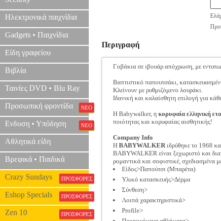
Ελάχ
Ηλεκτρονικά παιχνίδια
Προτ
Gadgets • Παιχνίδια
Περιγραφή
Είδη γραφείου
Γοβάκια σε ιβουάρ απόχρωση, με εντυπω
Βιβλία
Βαπτιστικό παπουτσάκι, κατασκευασμένο
Ταινίες DVD • Blu Ray
Κλείνουν με ρυθμιζόμενο λουράκι.
Ιδανική και καλαίσθητη επιλογή για κάθ
Προσωπική φροντίδα
ΝΕΟ
Η Babywalker, η
κορυφαία ελληνική ετα
ποιότητας και κορυφαίας αισθητικής!
Ενδυση • Υπόδηση
ΝΕΟ
Company Info
Αθλητικά είδη
Η
BABYWALKER
ιδρύθηκε το 1968 κα
BABYWALKER είναι ξεχωριστό και διακρί
Βρεφικά • Παιδικά
ρομαντικά και σοφιστικέ, σχεδιασμένα μ
Είδος>Παπούτσι (Μπαρέτα)
Crazy Sundays
ΠΡΟΣΦΟΡΕΣ
Υλικό κατασκευής>Δέρμα
Σύνθεση>
Eshop Specials
ΠΡΟΣΦΟΡΕΣ
Λοιπά χαρακτηριστικά>
Profile>
Zen 10
ΠΡΟΣΦΟΡΕΣ
Προτεινόμενα αθλήματα>