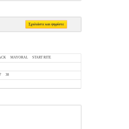
Σχολιάστε και ψηφίστε
ACK
MAYORAL
START RITE
7
38