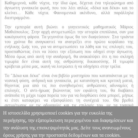
Καθημερινά, κάθε νύχτα, την ίδια ώρα, δέχεται ένα τηλεφώνημα από
άγνωστη γυναικεία φωνή, που του λέει απλώς «δέκα και δέκα» και το
κλείνει... Κάθε νύχτα. Φαινομενικά ακίνδυνο, αλλά παράλληλα
διεστραμμένο.
Την εμπειρία αυτή βιώνει ο γοητευτικός μαθηματικός Μάριος
Μαθιόπουλος. Στην αρχή αντιμετωπίζει την ιστορία επιπόλαια, σαν μια
κακόγουστη φάρσα. Τα γεγονότα όμως θα τον διαψεύσουν. Στα τριάντα
του χρόνια θα αναγκαστεί να ανατρέξει στο πρώτο κεφάλαιο της
ενήλικης ζωής του, για να αντιμετωπίσει τα λάθη και τις επιλογές του,
προσπαθώντας έτσι να λύσει την εξίσωση που οδηγεί στην άγνωστη.
Μέσα όμως από αυτή την αναδρομή, θα ανακαλύψει ότι η πιο σκληρή
τιμωρία δεν είναι αυτή της ανθρώπινης δικαιοσύνης. Η τιμωρία
κρύβεται μέσα μας, ικανή να λυτρώσει ή να οδηγήσει στην τρέλα.
Το "Δέκα και δέκα" είναι ένα βιβλίο μυστηρίου που καταπιάνεται με τη
νεανική φύση, ανδρική και γυναικεία, με κατανόηση και κριτική ματιά,
θίγοντας μια από τις πιο συνηθισμένες ανθρώπινες αδυναμίες ή
επιλογές. Ο αντι-ήρωας βιώνοντας τον εφιάλτη του, θα διαβάσει
ανάποδα τη μέχρι τώρα πορεία του για να διορθώσει όσα μπορεί, μήπως
κι έτσι καταφέρει να εξασφαλίσει τη συνέχειά του. Θα βρεθεί
αντιμέτωπος με τις αδυναμίες και τις επιλογές του, με τα τραγικά
γεγονότα που προκάλεσε με τη συμπεριφορά του, χωρίς να το ξέρει. Για
Η ιστοσελίδα χρησιμοποιεί cookies για την ευκολία της
να ξέρεις όμως, όταν φεύγεις, πρέπει να κοιτάζεις πίσω...
περιήγησης, την εξατομίκευση περιεχομένου και διαφημίσεων και
την ανάλυση της επισκεψιμότητάς μας. Δείτε τους ανανεωμένους
ΔΕΚΑ ΚΑΙ ΔΕΚΑ
BKS.0061265
BKS.0061265
ΚΑΚΑΤΣΑΚΗΣ
ΣΠΥΡΟΣ
ΚΑΚΑΤΣΑΚΗΣ ΣΠΥΡΟΣ
ΕΛΛΗΝΙΚΗ ΛΟΓΟΤΕΧΝΙΑ
όρους χρήσης για την προστασία δεδομένων και τα cookies.