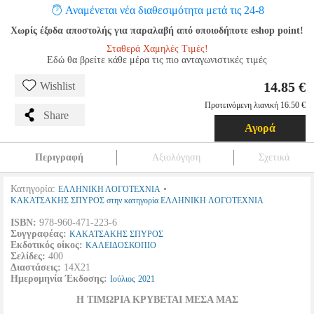
Αναμένεται νέα διαθεσιμότητα μετά τις 24-8
Χωρίς έξοδα αποστολής για παραλαβή από οποιοδήποτε eshop point!
Σταθερά Χαμηλές Τιμές!
Εδώ θα βρείτε κάθε μέρα τις πιο ανταγωνιστικές τιμές
14.85 €
Wishlist
Προτεινόμενη λιανική 16.50 €
Share
Αγορά
Περιγραφή
Αξιολόγηση
Σχετικά
Κατηγορία:
•
ΕΛΛΗΝΙΚΗ ΛΟΓΟΤΕΧΝΙΑ
ΚΑΚΑΤΣΑΚΗΣ ΣΠΥΡΟΣ στην κατηγορία ΕΛΛΗΝΙΚΗ ΛΟΓΟΤΕΧΝΙΑ
ISBN:
978-960-471-223-6
Συγγραφέας:
ΚΑΚΑΤΣΑΚΗΣ ΣΠΥΡΟΣ
Εκδοτικός οίκος:
ΚΑΛΕΙΔΟΣΚΟΠΙΟ
Σελίδες:
400
Διαστάσεις:
14Χ21
Ημερομηνία Έκδοσης:
Ιούλιος
2021
Η ΤΙΜΩΡΙΑ ΚΡΥΒΕΤΑΙ ΜΕΣΑ ΜΑΣ