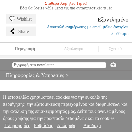
Σταθερά Χαμηλές Τιμές!
Εδώ θα βρείτε κάθε μέρα τις πιο ανταγωνιστικές τιμές
Εξαντλημένο
Wishlist
Αποστολή ενημέρωσης με email μόλις ξαναγίνει
Share
διαθέσιμο
Περιγραφή
Αξιολόγηση
Σχετικά
DANCES AND COUNTRY DANCES
MSC.606679
MSC.606679
BUDAPEST
BUDAPEST
ΜΟΥΣΙΚΑ ΒΙΒΛΙΑ ΠΝΕΥΣΤΩΝ
DANCES AND COUNTRY DANCES
Πληροφορίες & Υπηρεσίες >
0
Η ιστοσελίδα χρησιμοποιεί cookies για την ευκολία της
περιήγησης, την εξατομίκευση περιεχομένου και διαφημίσεων και
την ανάλυση της επισκεψιμότητάς μας. Δείτε τους ανανεωμένους
όρους χρήσης για την προστασία δεδομένων και τα cookies.
Πληροφορίες
Ρυθμίσεις
Απόρριψη
Αποδοχή