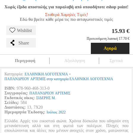
Χωρίς έξοδα αποστολής για παραλαβή από οποιοδήποτε eshop point!
Σταθερά Χαμηλές Τιμές!
Εδώ θα βρείτε κάθε μέρα τις πιο ανταγωνιστικές τιμές
15.93 €
Wishlist
Προτεινόμενη λιανική 17.70 €
Share
Αγορά
Περιγραφή
Αξιολόγηση
Σχετικά
Κατηγορία:
•
ΕΛΛΗΝΙΚΗ ΛΟΓΟΤΕΧΝΙΑ
ΠΑΠΑΝΔΡΕΟΥ ΑΡΤΕΜΙΣ στην κατηγορία ΕΛΛΗΝΙΚΗ ΛΟΓΟΤΕΧΝΙΑ
ISBN:
978-960-468-313-0
Συγγραφέας:
ΠΑΠΑΝΔΡΕΟΥ ΑΡΤΕΜΙΣ
Εκδοτικός οίκος:
ΣΙΔΕΡΗΣ Μ.
Σελίδες:
584
Διαστάσεις:
13, 7Χ20
Ημερομηνία Έκδοσης:
Ιούλιος
2022
Ελλάδα. Αρχές του εικοστού αιώνα. Χρόνια δύσκολα που οδηγούν στη
μετανάστευση αλλά και στη φωτιά των πολέμων. Πληγές που
επουλώνονται και άλλες που μένουν ανοιχτές στον χρόνο, ματώνοντας