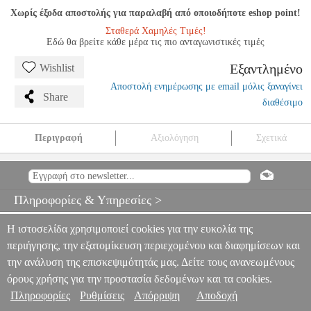
Χωρίς έξοδα αποστολής για παραλαβή από οποιοδήποτε eshop point!
Σταθερά Χαμηλές Τιμές!
Εδώ θα βρείτε κάθε μέρα τις πιο ανταγωνιστικές τιμές
Εξαντλημένο
Wishlist
Αποστολή ενημέρωσης με email μόλις ξαναγίνει
Share
διαθέσιμο
Περιγραφή
Αξιολόγηση
Σχετικά
D'ADDARIO WOODWINDS ROYAL KΑΛΑΜΙ ’ΛΤΟ
ΣΑΞΟΦΩΝΟΥ NO. 3 (1 ΤΕΜ.)
MSC.200908
MSC.200908
DADDARIO WOODWINDS
DADDARIO WOODWINDS
Πληροφορίες & Υπηρεσίες >
ΑΞΕΣΟΥΑΡ ΠΝΕΥΣΤΩΝ
D'ADDARIO WOODWINDS ROYAL
KΑΛΑΜΙ ’ΛΤΟ ΣΑΞΟΦΩΝΟΥ NO. 3 (1 ΤΕΜ.)
Η ιστοσελίδα χρησιμοποιεί cookies για την ευκολία της
0
περιήγησης, την εξατομίκευση περιεχομένου και διαφημίσεων και
την ανάλυση της επισκεψιμότητάς μας. Δείτε τους ανανεωμένους
όρους χρήσης για την προστασία δεδομένων και τα cookies.
Πληροφορίες
Ρυθμίσεις
Απόρριψη
Αποδοχή