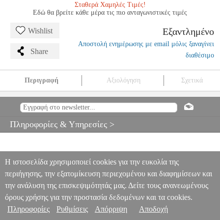
Σταθερά Χαμηλές Τιμές!
Εδώ θα βρείτε κάθε μέρα τις πιο ανταγωνιστικές τιμές
Εξαντλημένο
Wishlist
Αποστολή ενημέρωσης με email μόλις ξαναγίνει
Share
διαθέσιμο
Περιγραφή
Αξιολόγηση
Σχετικά
CZERNY - 30 NEW STUDIES IN TECHNICS OP.849
MSC.604880
MSC.604880
ALFRED
ALFRED
ΜΟΥΣΙΚΑ ΒΙΒΛΙΑ
ΠΛΗΚΤΡΩΝ
CZERNY - 30 NEW STUDIES IN TECHNICS
Πληροφορίες & Υπηρεσίες >
OP.849
0
Η ιστοσελίδα χρησιμοποιεί cookies για την ευκολία της
περιήγησης, την εξατομίκευση περιεχομένου και διαφημίσεων και
την ανάλυση της επισκεψιμότητάς μας. Δείτε τους ανανεωμένους
όρους χρήσης για την προστασία δεδομένων και τα cookies.
Πληροφορίες
Ρυθμίσεις
Απόρριψη
Αποδοχή