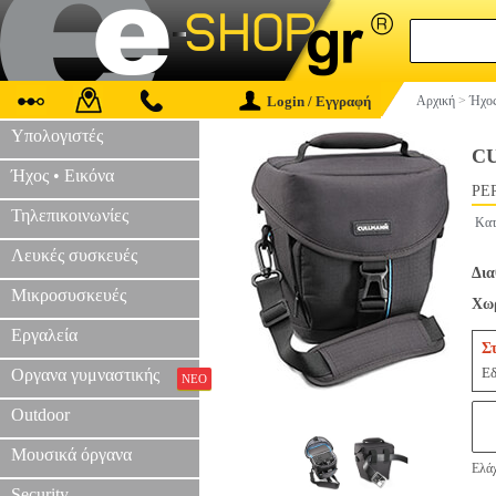
Login / Εγγραφή
Αρχική
>
Ήχος
Υπολογιστές
C
Ήχος • Εικόνα
PER
Τηλεπικοινωνίες
Κατ
Λευκές συσκευές
Δια
Μικροσυσκευές
Χωρ
Εργαλεία
Σ
Εδ
Οργανα γυμναστικής
ΝΕΟ
Outdoor
Μουσικά όργανα
Ελάχ
Security