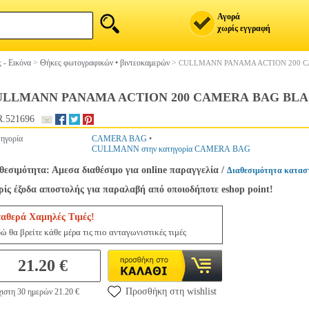
Αγορά
χωρίς εγγραφή
 - Εικόνα
>
Θήκες φωτογραφικών • βιντεοκαμερών
>
CULLMANN PANAMA ACTION 200 
ULLMANN PANAMA ACTION 200 CAMERA BAG BL
.521696
ηγορία
CAMERA BAG
•
CULLMANN στην κατηγορία CAMERA BAG
θεσιμότητα: Αμεσα διαθέσιμο για online παραγγελία
/
Διαθεσιμότητα κατασ
ίς έξοδα αποστολής για παραλαβή από οποιοδήποτε eshop point!
ταθερά Χαμηλές Τιμές!
ώ θα βρείτε κάθε μέρα τις πιο ανταγωνιστικές τιμές
21.20 €
Προσθήκη στη wishlist
ιστη 30 ημερών 21.20 €