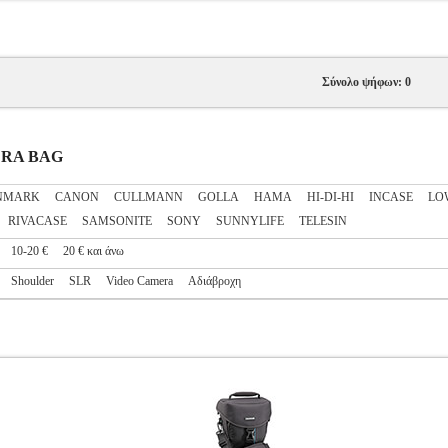
Σύνολο ψήφων: 0
MERA BAG
NMARK
CANON
CULLMANN
GOLLA
HAMA
HI-DI-HI
INCASE
LO
RIVACASE
SAMSONITE
SONY
SUNNYLIFE
TELESIN
10-20 €
20 € και άνω
Shoulder
SLR
Video Camera
Αδιάβροχη