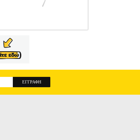
N
CULLMANN
CAMERA BAG
Κατηγορία:
ια φωτογραφική μηχανή DSLR/CSC με
ρικό υλικό προσφέρει πρώτης τάξεως προστασία
ματα. -Στιβαρή, δυνατή επένδυση. -Πρόσθετος
. -Στιβαρές θηλιές ζώνης στο πίσω μέρος της
τηριστικά • Υλικό: Νεοπρένιο.• Πλάτος: 116
ερών
CULLMANN PANAMA ACTION