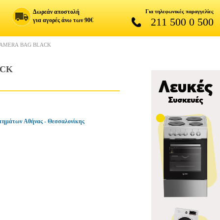
Δωρεάν αποστολή
Για τηλεφωνικές παραγγελίες
211 500 0 500
για αγορές άνω των 90€
CAMERA BAG BLACK
ACK
τημάτων Αθήνας - Θεσσαλονίκης