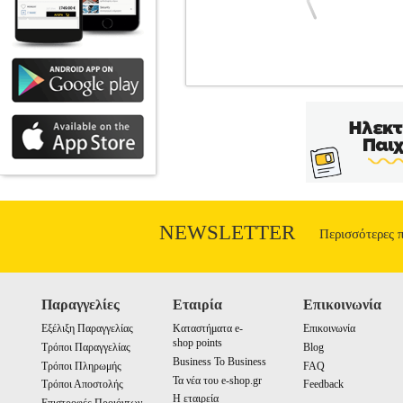
CULLMANN PANAMA ACTION 2
CAMERA BAG •CULLMANN στην κ
προσαρτημένο τον φακό της. Διαθέτει ε
για τον εξοπλισμό της κάμεράς σας. -
σφιγκτήρας για το κάλυμμα της τσάντα
τσάντας. -Χρήσιμη εξωτερική θήκη με
cm.• Βάθος: 10 cm.• Ύψος: 17 
NEWSLETTER
Περισσότερες 
Παραγγελίες
Εταιρία
Επικοινωνία
Εξέλιξη Παραγγελίας
Καταστήματα e-
Επικοινωνία
shop points
Τρόποι Παραγγελίας
Blog
Business To Business
Τρόποι Πληρωμής
FAQ
Τα νέα του e-shop.gr
Τρόποι Αποστολής
Feedback
Η εταιρεία