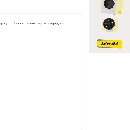
ρο για αξεσουάρ όπως κάρτες μνήμης κτλ.