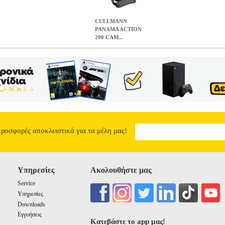
CULLMANN
PANAMA ACTION
200 CAM...
00 CAMERA BAG BLACK
PER.521696
PER.521696
CULLMAN
ατηγορία CAMERA BAG Τσάντα κάμερας με αρκετό χώρο για μ
πίσης χώρο για αξεσουάρ όπως κάρτες μνήμης κτλ. -Το μαλακό εσωτε
Στιβαρή, επενδυμένη λαβή μεταφοράς. -Εύκαμπτα εσωτερικά διαμερίσ
ς. -Ανθεκτικό, υδατοαπωθητικό εξωτερικό υλικό. -Εύχρηστα φερμουάρ
 φερμουάρ. -Λουράκι ώμου ρυθμιζόμενο σε μήκος με επένδυση.Χαρακ
cm.• Βάρος: 255 g.• Χρώμα: Μαύρο.• Εγγύηση: 1 χρόνος. DOA 7 ημ
200 CAMERA BAG BLACK
21.20
προσφορές αποκλειστικά για τα μέλη μας!
Υπηρεσίες
Ακολουθήστε μας
Service
Υπηρεσίες
Downloads
Εγγυήσεις
Κατεβάστε το app μας!