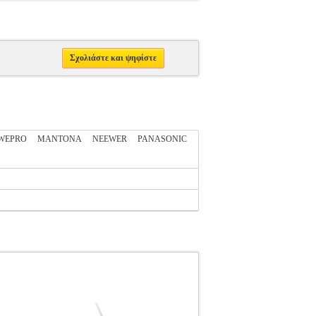
Σχολιάστε και ψηφίστε
WEPRO
MANTONA
NEEWER
PANASONIC