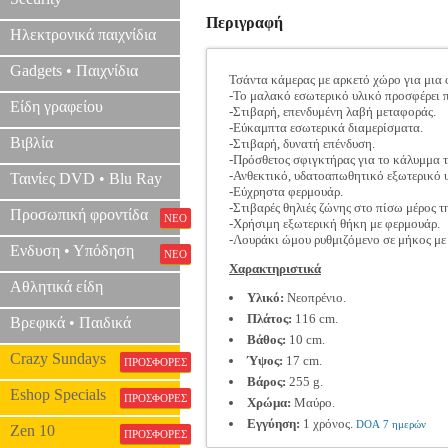
Περιγραφή
Ηλεκτρονικά παιχνίδια
Gadgets • Παιχνίδια
Τσάντα κάμερας με αρκετό χώρο για μια
-Το μαλακό εσωτερικό υλικό προσφέρει π
Είδη γραφείου
-Στιβαρή, επενδυμένη λαβή μεταφοράς.
-Εύκαμπτα εσωτερικά διαμερίσματα.
Βιβλία
-Στιβαρή, δυνατή επένδυση.
-Πρόσθετος σφιγκτήρας για το κάλυμμα τ
-Ανθεκτικό, υδατοαπωθητικό εξωτερικό 
Ταινίες DVD • Blu Ray
-Εύχρηστα φερμουάρ.
-Στιβαρές θηλιές ζώνης στο πίσω μέρος τ
Προσωπική φροντίδα
ΝΕΟ
-Χρήσιμη εξωτερική θήκη με φερμουάρ.
-Λουράκι ώμου ρυθμιζόμενο σε μήκος με
Ενδυση • Υπόδηση
ΝΕΟ
Χαρακτηριστικά
Αθλητικά είδη
Υλικό:
Νεοπρένιο.
Πλάτος:
116 cm.
Βρεφικά • Παιδικά
Βάθος:
10 cm.
Crazy Sundays
Ύψος:
17 cm.
ΠΡΟΣΦΟΡΕΣ
Βάρος:
255 g.
Eshop Specials
ΠΡΟΣΦΟΡΕΣ
Χρώμα:
Μαύρο.
Εγγύηση:
1 χρόνος.
DOA 7 ημερών
Zen 10
ΠΡΟΣΦΟΡΕΣ