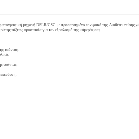
 φωτογραφική μηχανή DSLR/CSC με προσαρτημένο τον φακό της. Διαθέτει επίσης χώ
ρώτης τάξεως προστασία για τον εξοπλισμό της κάμεράς σας.
ης τσάντας.
υλικό.
ης τσάντας.
 επένδυση.