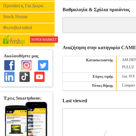
Προτάσεις Για Δώρα
Βαθμολογία & Σχόλια προιόντος
Stock House
Φωτοβολταϊκά
SUPER MARKET
Αναζήτηση στην κατηγορία CA
Κατασκευαστής
AM-DE
PULUZ
Εύρος τιμής
έως 10 €
Τύπος θήκης
Compact
Last viewed