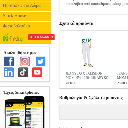
παραλάβετε από οποιοδήποτε eshop poin
Προτάσεις Για Δώρα
Stock House
Σχετικά προϊόντα
Φωτοβολταϊκά
SUPER MARKET
JEANS JJXX JXLISBON
JEANS
MOM HW 12204488 ΛΕΥΚΟ
MOM H
20.00 €
25.00 €
Βαθμολογία & Σχόλια προιόντος