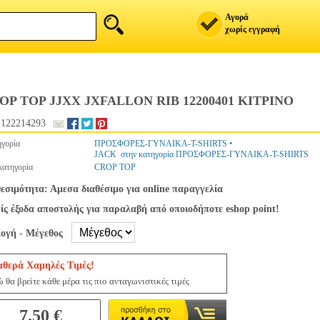
Αγορά
χωρίς εγγραφή
OP TOP JJXX JXFALLON RIB 12200401 ΚΙΤΡΙΝΟ
.122214293
γορία
ΠΡΟΣΦΟΡΕΣ-ΓΥΝΑΙΚΑ-T-SHIRTS
•
JACK στην κατηγορία ΠΡΟΣΦΟΡΕΣ-ΓΥΝΑΙΚΑ-T-SHIRTS
ατηγορία
CROP TOP
εσιμότητα: Αμεσα διαθέσιμο για online παραγγελία
ς έξοδα αποστολής για παραλαβή από οποιοδήποτε eshop point!
λογή - Μέγεθος
αθερά Χαμηλές Τιμές!
 θα βρείτε κάθε μέρα τις πιο ανταγωνιστικές τιμές
7.50 €