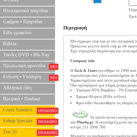
Ελάχι
Ηλεκτρονικά παιχνίδια
Προτε
Gadgets • Παιχνίδια
Περιγραφή
Είδη γραφείου
Μονόχρωμο crop top με την υπογραφή 
Βιβλία
Πρόκειται για ένα λεπτό, top με rib ύφα
Έχει στρογγυλή λαιμόκοψη και είναι αμάν
Ταινίες DVD • Blu Ray
Company info
Προσωπική φροντίδα
ΝΕΟ
Η
Jack & Jones
γεννήθηκε το 1990 από 
περισσότερα από χίλια καταστήματα σε 3
Ενδυση • Υπόδηση
ΝΕΟ
Χαρακτηρίζεται από πέντε μοναδικά σήματ
Όλα προσφέρουν μια πλήρη γκάμα ρούχων
Αθλητικά είδη
Ύφασμα>95% Βαμβάκι - 5% Ελαστά
Χρώμα>Κίτρινο (Elfin yellow)
Βρεφικά • Παιδικά
Φροντίδα>Ακολουθήστε τις οδηγίες π
Crazy Sundays
ΠΡΟΣΦΟΡΕΣ
Τα προϊόντα των κατηγοριώ
Eshop Specials
ΠΡΟΣΦΟΡΕΣ
site
Plus4u.gr
. Η υποστήριξη μετά την π
κέντρο 211 2000 700.
Zen 10
ΠΡΟΣΦΟΡΕΣ
Μπορείτε να συνδυάσετε τα προϊόντα αυτ