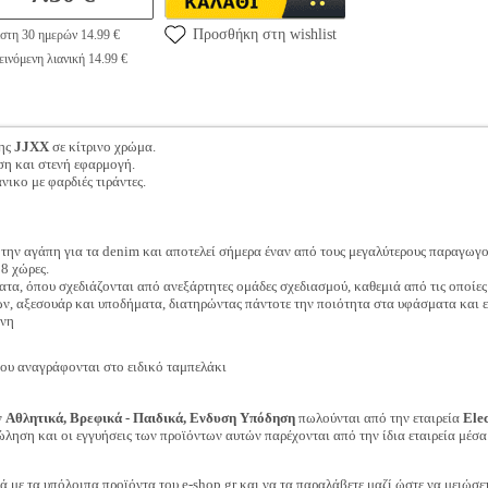
Προσθήκη στη wishlist
στη 30 ημερών 14.99 €
ινόμενη λιανική 14.99 €
της
JJXX
σε κίτρινο χρώμα.
νση και στενή εφαρμογή.
ικο με φαρδιές τιράντες.
την αγάπη για τα denim και αποτελεί σήμερα έναν από τους μεγαλύτερους παραγωγ
8 χώρες.
α, όπου σχεδιάζονται από ανεξάρτητες ομάδες σχεδιασμού, καθεμιά από τις οποίες έχε
, αξεσουάρ και υποδήματα, διατηρώντας πάντοτε την ποιότητα στα υφάσματα και εσ
νη
ου αναγράφονται στο ειδικό ταμπελάκι
ν
Αθλητικά, Βρεφικά - Παιδικά, Ενδυση Υπόδηση
πωλούνται από την εταιρεία
Ele
ώληση και οι εγγυήσεις των προϊόντων αυτών παρέχονται από την ίδια εταιρεία μέσα
ά με τα υπόλοιπα προϊόντα του e-shop.gr και να τα παραλάβετε μαζί ώστε να μειώσε