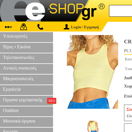
Login / Εγγραφή
Υπολογιστές
CR
Ήχος • Εικόνα
PL3
Τηλεπικοινωνίες
Κατη
Λευκές συσκευές
Υποκ
Διαθ
Μικροσυσκευές
Χωρί
Εργαλεία
Επι
Οργανα γυμναστικής
ΝΕΟ
Στ
Outdoor
Εδώ
Μουσικά όργανα
Security