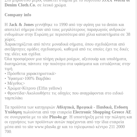
Στο μπροστινό μέρος διαθέτει στάμπα με το λογότυπο
JJXX World of
Denim Cloth.Co.
σε λευκό χρώμα.
Company info
Η
Jack & Jones
γεννήθηκε το 1990 από την αγάπη για τα denim και
αποτελεί σήμερα έναν από τους μεγαλύτερους παραγωγούς ανδρικών
ενδυμάτων στην Ευρώπη με περισσότερα από χίλια καταστήματα σε 38
χώρες.
Χαρακτηρίζεται από πέντε μοναδικά σήματα, όπου σχεδιάζονται από
ανεξάρτητες ομάδες σχεδιασμού, καθεμιά από τις οποίες έχει τις δικές
της ιδέες και σχέδια.
Όλα προσφέρουν μια πλήρη γκάμα ρούχων, αξεσουάρ και υποδήματα,
διατηρώντας πάντοτε την ποιότητα στα υφάσματα και εστιάζοντας στην
τιμή.
• Πρόσθετα χαρακτηριστικά>
• Ύφασμα>100% Βαμβάκι
• Μέγεθος>
• Χρώμα>Κίτρινο (Elfin yellow)
• Φροντίδα>Ακολουθήστε τις οδηγίες που αναγράφονται στο ειδικό
ταμπελάκι
Τα προϊόντα των κατηγοριών
Αθλητικά, Βρεφικά - Παιδικά, Ενδυση
Υπόδηση
πωλούνται από την εταιρεία
Electronic Shopping Greece ΑΕ
σε συνεργασία με το site
Plus4u.gr
. Η υποστήριξη μετά την πώληση και
οι εγγυήσεις των προϊόντων αυτών παρέχονται από την ίδια εταιρεία
μέσα από το site www.plus4u.gr και το τηλεφωνικό κέντρο 211 2000
700.