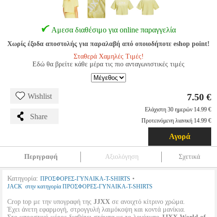
Αμεσα διαθέσιμο για online παραγγελία
Χωρίς έξοδα αποστολής για παραλαβή από οποιοδήποτε eshop point!
Σταθερά Χαμηλές Τιμές!
Εδώ θα βρείτε κάθε μέρα τις πιο ανταγωνιστικές τιμές
7.50 €
Wishlist
Ελάχιστη 30 ημερών 14.99 €
Share
Προτεινόμενη λιανική 14.99 €
Αγορά
Περιγραφή
Αξιολόγηση
Σχετικά
Κατηγορία:
•
ΠΡΟΣΦΟΡΕΣ-ΓΥΝΑΙΚΑ-T-SHIRTS
JACK στην κατηγορία ΠΡΟΣΦΟΡΕΣ-ΓΥΝΑΙΚΑ-T-SHIRTS
Crop top με την υπογραφή της
JJXX
σε ανοιχτό κίτρινο χρώμα.
Έχει άνετη εφαρμογή, στρογγυλή λαιμόκοψη και κοντά μανίκια.