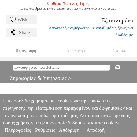
Σταθερά Χαμηλές Τιμές!
Εδώ θα βρείτε κάθε μέρα τις πιο ανταγωνιστικές τιμές
Εξαντλημένο
Wishlist
Αποστολή ενημέρωσης με email μόλις ξαναγίνει
Share
διαθέσιμο
Περιγραφή
Αξιολόγηση
Σχετικά
CRAMER - 60 SELECTED STUDIES (BULOW)
MSC.604029
MSC.604029
UNIVERSAL EDITIONS
UNIVERSAL EDITIONS
ΜΟΥΣΙΚΑ ΒΙΒΛΙΑ ΠΛΗΚΤΡΩΝ
CRAMER - 60 SELECTED
Πληροφορίες & Υπηρεσίες >
STUDIES (BULOW)
0
Η ιστοσελίδα χρησιμοποιεί cookies για την ευκολία της
περιήγησης, την εξατομίκευση περιεχομένου και διαφημίσεων και
την ανάλυση της επισκεψιμότητάς μας. Δείτε τους ανανεωμένους
όρους χρήσης για την προστασία δεδομένων και τα cookies.
Πληροφορίες
Ρυθμίσεις
Απόρριψη
Αποδοχή