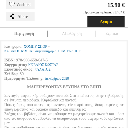
15.90 €
Wishlist
Προτεινόμενη λιανική 17.67 €
Share
Αγορά
Περιγραφή
Αξιολόγηση
Σχετικά
Κατηγορία:
•
ΧΟΜΠΥ-ΣΠΟΡ
ΚΩΒΑΙΟΣ ΚΩΣΤΑΣ στην κατηγορία ΧΟΜΠΥ-ΣΠΟΡ
ISBN:
978-960-658-047-5
Συγγραφέας:
ΚΩΒΑΙΟΣ ΚΩΣΤΑΣ
Εκδοτικός οίκος:
ΦΥΛΑΤΟΣ
Σελίδες:
80
Ημερομηνία Έκδοσης:
Δεκέμβριος
2020
ΜΑΓΕΙΡΕΥΟΝΤΑΣ ΕΞΥΠΝΑ ΣΤΟ ΣΠΙΤΙ
Συνταγές μαγειρικής υπάρχουν παντού. Στο διαδίκτυο, στην τηλεόραση,
σε έντυπα, περιοδικά. Κυριολεκτικά παντού.
Πόσες όμως από αυτές τις συνταγές είναι πρότυπες, δοκιμασμένες σε
επαγγελματικό και οικιακό επίπεδο και επώνυμες;
Στόχος του βιβλίου, είναι να μάθουμε να μαγειρεύουμε σωστά και μέσα
από τις διάφορες συμβουλές να διευρύνουμε τους μαγειρικούς ορίζοντες
μας.
Να μη φοβηθούμε να πειραματιστούμε, να δοκιμάσουμε νέα υλικά και