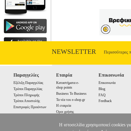
NEWSLETTER
Περισσότερες 
Παραγγελίες
Εταιρία
Επικοινωνία
Εξέλιξη Παραγγελίας
Καταστήματα e-
Επικοινωνία
shop points
Τρόποι Παραγγελίας
Blog
Business To Business
Τρόποι Πληρωμής
FAQ
Τα νέα του e-shop.gr
Τρόποι Αποστολής
Feedback
Η εταιρεία
Επιστροφές Προιόντων
Οροι χρήσης
Cookies
Η ιστοσελίδα χρησιμοποιεί cookies γι