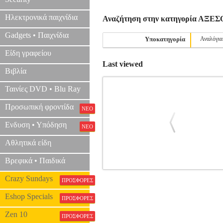
Ηλεκτρονικά παιχνίδια
Αναζήτηση στην κατηγορία ΑΞ
Gadgets • Παιχνίδια
Υποκατηγορία
Αναλόγια
Είδη γραφείου
Last viewed
Βιβλία
Ταινίες DVD • Blu Ray
Προσωπική φροντίδα
ΝΕΟ
Ενδυση • Υπόδηση
ΝΕΟ
Αθλητικά είδη
Βρεφικά • Παιδικά
CONN-SELMER 392B ΒΟΥΡΤΣ
Crazy Sundays
ΠΡΟΣΦΟΡΕΣ
ΠΝ
Eshop Specials
ΠΡΟΣΦΟΡΕΣ
Zen 10
ΠΡΟΣΦΟΡΕΣ