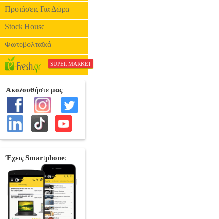
Προτάσεις Για Δώρα
Stock House
Φωτοβολταϊκά
SUPER MARKET