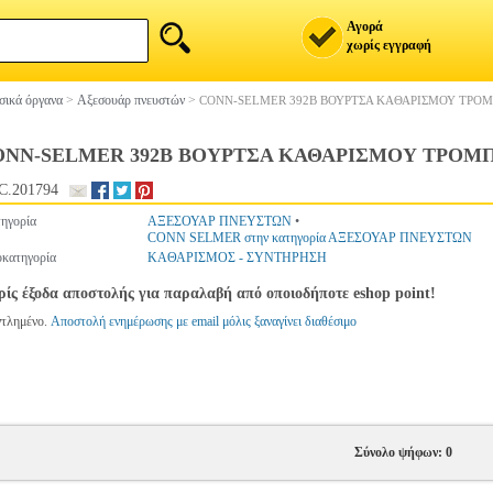
Αγορά
χωρίς εγγραφή
ικά όργανα
>
Αξεσουάρ πνευστών
>
CONN-SELMER 392B ΒΟΥΡΤΣΑ ΚΑΘΑΡΙΣΜΟΥ ΤΡΟ
ONN-SELMER 392B ΒΟΥΡΤΣΑ ΚΑΘΑΡΙΣΜΟΥ ΤΡΟΜ
C.201794
ηγορία
ΑΞΕΣΟΥΑΡ ΠΝΕΥΣΤΩΝ
•
CONN SELMER στην κατηγορία ΑΞΕΣΟΥΑΡ ΠΝΕΥΣΤΩΝ
κατηγορία
ΚΑΘΑΡΙΣΜΟΣ - ΣΥΝΤΗΡΗΣΗ
ίς έξοδα αποστολής για παραλαβή από οποιοδήποτε eshop point!
ντλημένο.
Αποστολή ενημέρωσης με email μόλις ξαναγίνει διαθέσιμο
Σύνολο ψήφων: 0