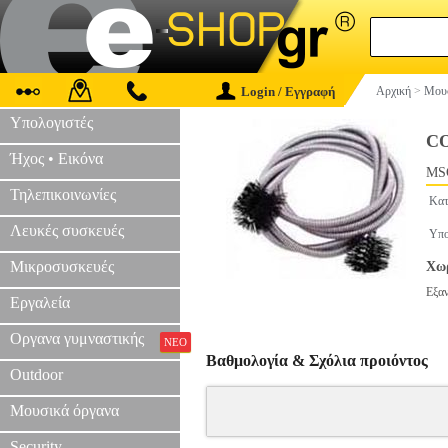
Login / Εγγραφή
Αρχική
>
Μουσ
Υπολογιστές
C
Ήχος • Εικόνα
MS
Τηλεπικοινωνίες
Κατ
Λευκές συσκευές
Υπο
Μικροσυσκευές
Χωρ
Εξα
Εργαλεία
Οργανα γυμναστικής
ΝΕΟ
Βαθμολογία & Σχόλια προιόντος
Outdoor
Μουσικά όργανα
Security