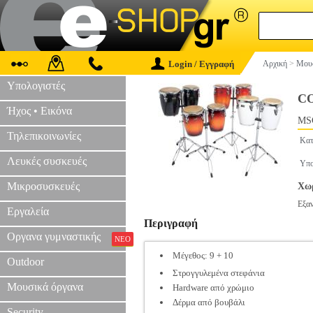
Login / Εγγραφή
Αρχική
>
Μουσ
Υπολογιστές
C
Ήχος • Εικόνα
MS
Τηλεπικοινωνίες
Κατ
Λευκές συσκευές
Υπο
Μικροσυσκευές
Χωρ
Εξα
Εργαλεία
Περιγραφή
Οργανα γυμναστικής
ΝΕΟ
Μέγεθος: 9 + 10
Outdoor
Στρογγυλεμένα στεφάνια
Μουσικά όργανα
Hardware από χρώμιο
Δέρμα από βουβάλι
Security