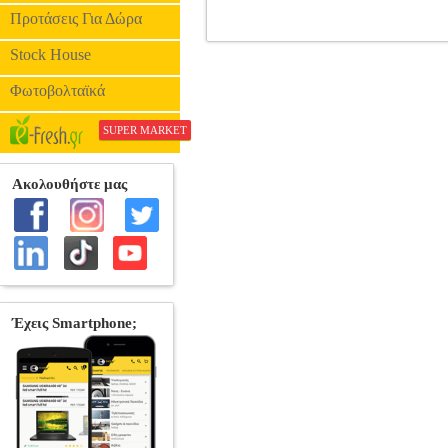
Προτάσεις Για Δώρα
CONGA GEWAPURE MINI 
Stock House
•GEWA στην κατηγορία ΚΡΟΥΣΤΑ • Μέγεθο
Φωτοβολταϊκά
SUPER MARKET