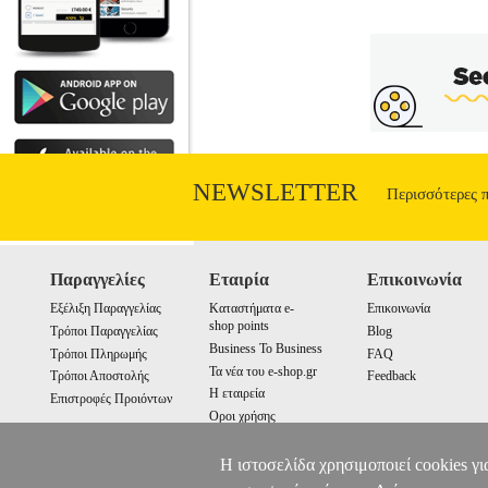
NEWSLETTER
Περισσότερες 
Παραγγελίες
Εταιρία
Επικοινωνία
Εξέλιξη Παραγγελίας
Καταστήματα e-
Επικοινωνία
shop points
Τρόποι Παραγγελίας
Blog
Business To Business
Τρόποι Πληρωμής
FAQ
Τα νέα του e-shop.gr
Τρόποι Αποστολής
Feedback
Η εταιρεία
Επιστροφές Προιόντων
Οροι χρήσης
Cookies
Η ιστοσελίδα χρησιμοποιεί cookies γι