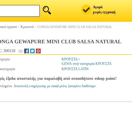
Αγορά
χωρίς εγγραφή
ικά όργανα
>
Κρουστά
>
CONGA GEWAPURE MINI CLUB SALSA NATURAL
ONGA GEWAPURE MINI CLUB SALSA NATURAL
C.300118
ηγορία
ΚΡΟΥΣΤΑ
•
GEWA στην κατηγορία ΚΡΟΥΣΤΑ
κατηγορία
ΚΡΟΥΣΤΑ LATIN
ίς έξοδα αποστολής για παραλαβή από οποιοδήποτε eshop point!
ντλημένο.
Αποστολή ενημέρωσης με email μόλις ξαναγίνει διαθέσιμο