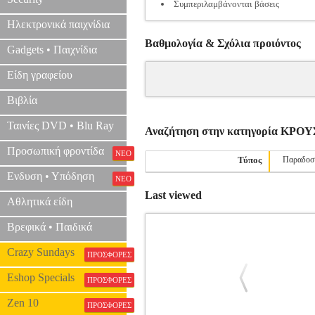
Συμπεριλαμβάνονται βάσεις
Ηλεκτρονικά παιχνίδια
Βαθμολογία & Σχόλια προιόντος
Gadgets • Παιχνίδια
Είδη γραφείου
Βιβλία
Ταινίες DVD • Blu Ray
Αναζήτηση στην κατηγορία ΚΡΟ
Προσωπική φροντίδα
ΝΕΟ
Τύπος
Παραδοσ
Ενδυση • Υπόδηση
ΝΕΟ
Last viewed
Αθλητικά είδη
Βρεφικά • Παιδικά
Crazy Sundays
ΠΡΟΣΦΟΡΕΣ
Eshop Specials
ΠΡΟΣΦΟΡΕΣ
Zen 10
ΠΡΟΣΦΟΡΕΣ