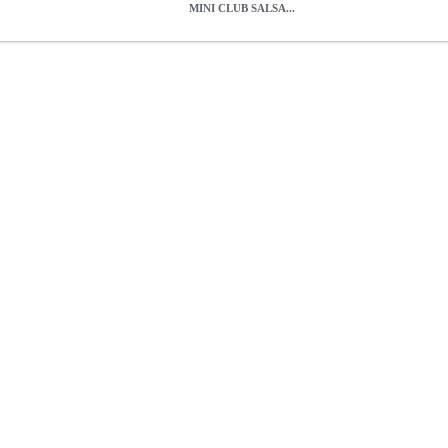
MINI CLUB SALSA...
CLUB SALSA NATURAL
MSC.300118
MSC.300118
GEWA
GEW
ς: 9 + 10 • Στρογγυλεμένα στεφάνια • Hardware από χρώμιο • Δέ
CONGA GEWAPURE MINI CLUB SALSA NATURAL
0