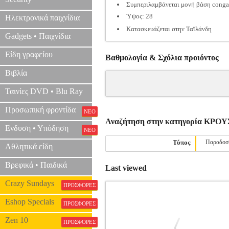
Συμπεριλαμβάνεται μονή βάση conga
Ύψος: 28
Ηλεκτρονικά παιχνίδια
Κατασκευάζεται στην Ταϊλάνδη
Gadgets • Παιχνίδια
Είδη γραφείου
Βαθμολογία & Σχόλια προιόντος
Βιβλία
Ταινίες DVD • Blu Ray
Προσωπική φροντίδα
ΝΕΟ
Αναζήτηση στην κατηγορία ΚΡΟ
Ενδυση • Υπόδηση
ΝΕΟ
Τύπος
Παραδοσ
Αθλητικά είδη
Βρεφικά • Παιδικά
Last viewed
Crazy Sundays
ΠΡΟΣΦΟΡΕΣ
Eshop Specials
ΠΡΟΣΦΟΡΕΣ
Zen 10
ΠΡΟΣΦΟΡΕΣ