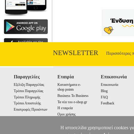
NEWSLETTER
Περισσότερες 
Παραγγελίες
Εταιρία
Επικοινωνία
Εξέλιξη Παραγγελίας
Καταστήματα e-
Επικοινωνία
shop points
Τρόποι Παραγγελίας
Blog
Business To Business
Τρόποι Πληρωμής
FAQ
Τα νέα του e-shop.gr
Τρόποι Αποστολής
Feedback
Η εταιρεία
Επιστροφές Προιόντων
Οροι χρήσης
Cookies
Η ιστοσελίδα χρησιμοποιεί cookies γι