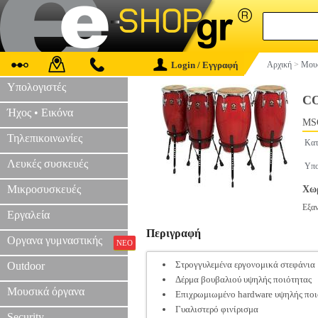
Login / Εγγραφή
Αρχική
>
Μουσ
Υπολογιστές
CO
Ήχος • Εικόνα
MS
Τηλεπικοινωνίες
Κατ
Λευκές συσκευές
Υπο
Μικροσυσκευές
Χωρ
Εξα
Εργαλεία
Περιγραφή
Οργανα γυμναστικής
ΝΕΟ
Στρογγυλεμένα εργονομικά στεφάνια
Outdoor
Δέρμα βουβαλιού υψηλής ποιότητας
Μουσικά όργανα
Επιχρωμιωμένο hardware υψηλής ποι
Γυαλιστερό φινίρισμα
Security