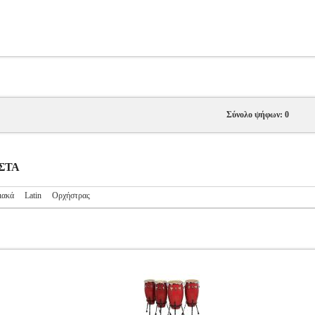
Σύνολο ψήφων: 0
ΥΣΤΑ
ιακά
Latin
Ορχήστρας