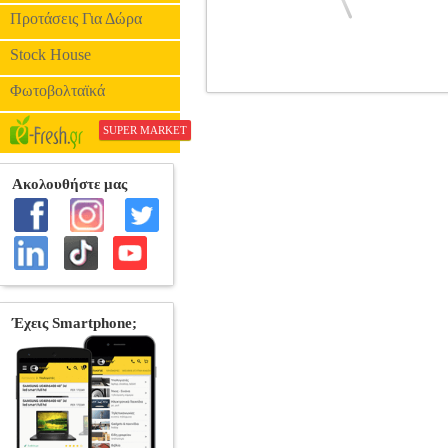
Προτάσεις Για Δώρα
Stock House
Φωτοβολταϊκά
CONGA GEWAPURE CLUB S
•GEWA στην κατηγορία ΚΡΟΥΣΤΑ • Σ
SUPER MARKET
ποιότητας • Γυαλιστερό φινίρισμα • Συμ