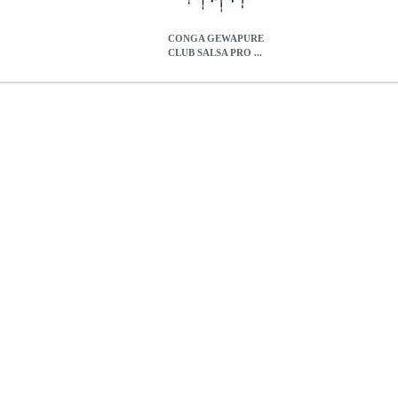
CONGA GEWAPURE
CLUB SALSA PRO ...
ALSA PRO 11.75'' RED
MSC.300130
MSC.300130
GEWA
GEW
τρογγυλεμένα εργονομικά στεφάνια • Δέρμα βουβαλιού υψηλής ποι
περιλαμβάνεται μονή βάση conga • Ύψος: 28 • Κατασκευάζεται στην 
PRO 11.75'' RED
0