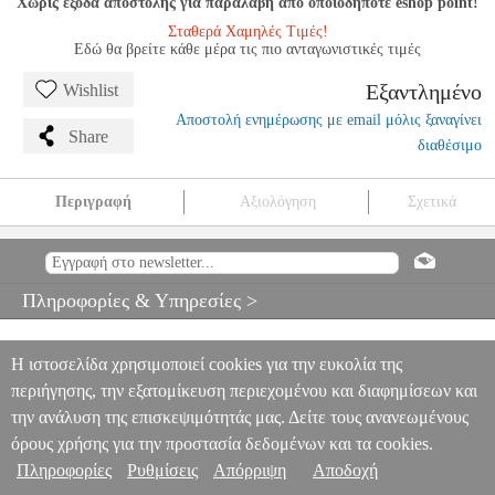
Χωρίς έξοδα αποστολής για παραλαβή από οποιοδήποτε eshop point!
Σταθερά Χαμηλές Τιμές!
Εδώ θα βρείτε κάθε μέρα τις πιο ανταγωνιστικές τιμές
Εξαντλημένο
Wishlist
Αποστολή ενημέρωσης με email μόλις ξαναγίνει
Share
διαθέσιμο
Περιγραφή
Αξιολόγηση
Σχετικά
CLEMENTI - GRADUS AD PARNASSUM III
MSC.606106
MSC.606106
RICORDI
RICORDI
ΜΟΥΣΙΚΑ ΒΙΒΛΙΑ
ΠΛΗΚΤΡΩΝ
CLEMENTI - GRADUS AD PARNASSUM III
Πληροφορίες & Υπηρεσίες >
0
Η ιστοσελίδα χρησιμοποιεί cookies για την ευκολία της
περιήγησης, την εξατομίκευση περιεχομένου και διαφημίσεων και
την ανάλυση της επισκεψιμότητάς μας. Δείτε τους ανανεωμένους
όρους χρήσης για την προστασία δεδομένων και τα cookies.
Πληροφορίες
Ρυθμίσεις
Απόρριψη
Αποδοχή