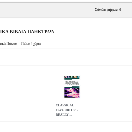
Σύνολο ψήφων: 0
ΥΣΙΚΑ ΒΙΒΛΙΑ ΠΛΗΚΤΡΩΝ
τικά Πιάνου
Πιάνο 4 χέρια
CLASSICAL
FAVOURITES -
REALLY ...
LLY EASY PIANO
MSC.605895
MSC.605895
ΜΟΥΣΙΚΑ ΒΙΒΛΙΑ
REALLY EASY PIANO