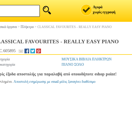
Αγορά
χωρίς εγγραφή
ικά όργανα
>
Πλήκτρα
>
CLASSICAL FAVOURITES - REALLY EASY PIANO
ASSICAL FAVOURITES - REALLY EASY PIANO
C.605895
ηγορία
ΜΟΥΣΙΚΑ ΒΙΒΛΙΑ ΠΛΗΚΤΡΩΝ
κατηγορία
ΠΙΑΝΟ ΣΟΛΟ
ίς έξοδα αποστολής για παραλαβή από οποιοδήποτε eshop point!
ντλημένο.
Αποστολή ενημέρωσης με email μόλις ξαναγίνει διαθέσιμο