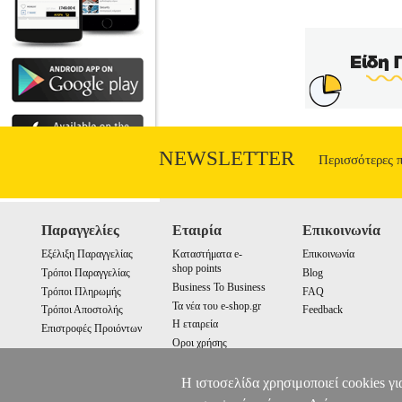
NEWSLETTER
Περισσότερες 
Παραγγελίες
Εταιρία
Επικοινωνία
Εξέλιξη Παραγγελίας
Καταστήματα e-
Επικοινωνία
shop points
Τρόποι Παραγγελίας
Blog
Business To Business
Τρόποι Πληρωμής
FAQ
Τα νέα του e-shop.gr
Τρόποι Αποστολής
Feedback
Η εταιρεία
Επιστροφές Προιόντων
Οροι χρήσης
Cookies
Η ιστοσελίδα χρησιμοποιεί cookies γι