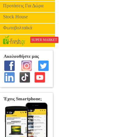
Προτάσεις Για Δώρα
Stock House
Φωτοβολταϊκά
SUPER MARKET