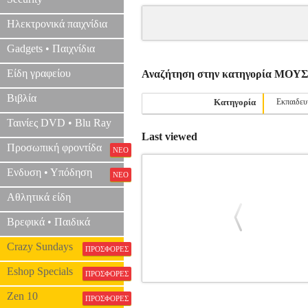
Ηλεκτρονικά παιχνίδια
Gadgets • Παιχνίδια
Είδη γραφείου
Αναζήτηση στην κατηγορία ΜΟ
Βιβλία
Κατηγορία
Εκπαιδευ
Ταινίες DVD • Blu Ray
Last viewed
Προσωπική φροντίδα
ΝΕΟ
Ενδυση • Υπόδηση
ΝΕΟ
Αθλητικά είδη
Βρεφικά • Παιδικά
Crazy Sundays
ΠΡΟΣΦΟΡΕΣ
Eshop Specials
ΠΡΟΣΦΟΡΕΣ
CLASSICAL FAVOURITES - REA
Zen 10
ΠΡΟΣΦΟΡΕΣ