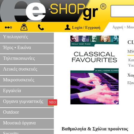
Login / Εγγραφή
Αρχική
>
Μουσ
Υπολογιστές
CL
Ήχος • Εικόνα
MS
Τηλεπικοινωνίες
Κατ
Υπο
Λευκές συσκευές
Χωρ
Μικροσυσκευές
Εξα
Εργαλεία
Οργανα γυμναστικής
ΝΕΟ
Outdoor
Μουσικά όργανα
Βαθμολογία & Σχόλια προιόντος
Security