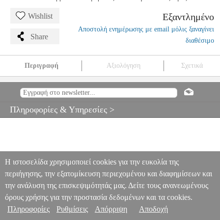
Εξαντλημένο
Wishlist
Αποστολή ενημέρωσης με email μόλις ξαναγίνει
Share
διαθέσιμο
Περιγραφή
Αξιολόγηση
Σχετικά
CLARKE ORIGINAL TINWHISTLE C ΦΛΟΓΕΡΑ
MSC.201392
MSC.201392
CLARKE
CLARKE
ΠΝΕΥΣΤΑ ΟΡΧΗΣΤΡΑΣ
CLARKE ORIGINAL TINWHISTLE C ΦΛΟΓΕΡΑ
Πληροφορίες & Υπηρεσίες >
0
Η ιστοσελίδα χρησιμοποιεί cookies για την ευκολία της
περιήγησης, την εξατομίκευση περιεχομένου και διαφημίσεων και
την ανάλυση της επισκεψιμότητάς μας. Δείτε τους ανανεωμένους
όρους χρήσης για την προστασία δεδομένων και τα cookies.
Πληροφορίες
Ρυθμίσεις
Απόρριψη
Αποδοχή