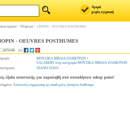
Αγορά
χωρίς εγγραφή
ικά όργανα
>
Πλήκτρα
>
CHOPIN - OEUVRES POSTHUMES
OPIN - OEUVRES POSTHUMES
.605646
ηγορία
ΜΟΥΣΙΚΑ ΒΙΒΛΙΑ ΠΛΗΚΤΡΩΝ
•
SALABERT στην κατηγορία ΜΟΥΣΙΚΑ ΒΙΒΛΙΑ ΠΛΗΚΤΡΩΝ
κατηγορία
ΠΙΑΝΟ ΣΟΛΟ
ίς έξοδα αποστολής για παραλαβή από οποιοδήποτε eshop point!
τλημένο.
Αποστολή ενημέρωσης με email μόλις ξαναγίνει διαθέσιμο