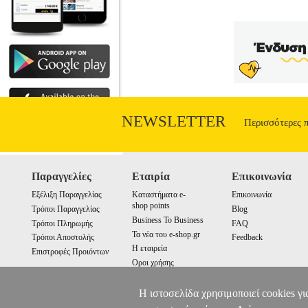
NEWSLETTER
Περισσότερες 
Παραγγελίες
Εταιρία
Επικοινωνία
Εξέλιξη Παραγγελίας
Καταστήματα e-
Επικοινωνία
shop points
Τρόποι Παραγγελίας
Blog
Business To Business
Τρόποι Πληρωμής
FAQ
Τα νέα του e-shop.gr
Τρόποι Αποστολής
Feedback
Η εταιρεία
Επιστροφές Προιόντων
Οροι χρήσης
Cookies
Η ιστοσελίδα χρησιμοποιεί cookies γι