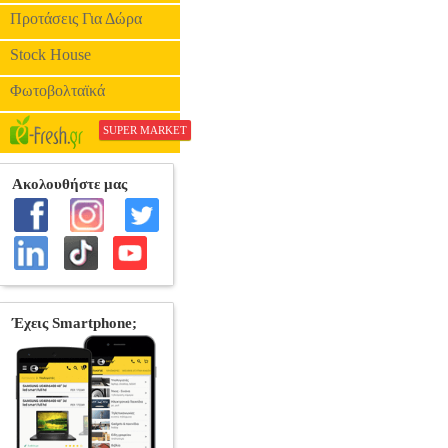
Προτάσεις Για Δώρα
Stock House
Φωτοβολταϊκά
SUPER MARKET