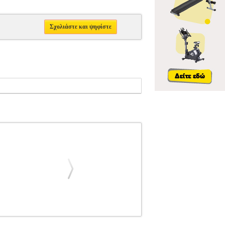
Σχολιάστε και ψηφίστε
ΙΒΛΙΑ ΠΛΗΚΤΡΩΝ
CHOPIN - OEUVRES