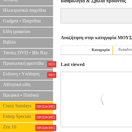
Βαθμολογία & Σχόλια προιόντος
Ηλεκτρονικά παιχνίδια
Gadgets • Παιχνίδια
Είδη γραφείου
Αναζήτηση στην κατηγορία ΜΟ
Βιβλία
Κατηγορία
Εκπαιδευ
Ταινίες DVD • Blu Ray
Προσωπική φροντίδα
Last viewed
ΝΕΟ
Ενδυση • Υπόδηση
ΝΕΟ
Αθλητικά είδη
Βρεφικά • Παιδικά
Crazy Sundays
ΠΡΟΣΦΟΡΕΣ
Eshop Specials
ΠΡΟΣΦΟΡΕΣ
Zen 10
ΠΡΟΣΦΟΡΕΣ
CHOPIN - OEUVRES POSTHUMES