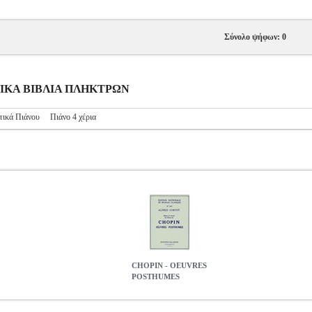
Σύνολο ψήφων: 0
ΥΣΙΚΑ ΒΙΒΛΙΑ ΠΛΗΚΤΡΩΝ
τικά Πιάνου
Πιάνο 4 χέρια
CHOPIN - OEUVRES
POSTHUMES
MSC.605646
MSC.605646
SALABERT
SALABERT
ΜΟΥΣΙΚΑ Β