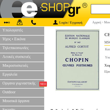
Login / Εγγραφή
Αρχική
>
Μουσ
Υπολογιστές
CH
Ήχος • Εικόνα
MSC
Τηλεπικοινωνίες
Κατ
Λευκές συσκευές
Υπο
Μικροσυσκευές
Χωρ
Εξαν
Εργαλεία
Οργανα γυμναστικής
ΝΕΟ
Outdoor
Μουσικά όργανα
Security