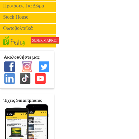
Προτάσεις Για Δώρα
Stock House
Φωτοβολταϊκά
SUPER MARKET