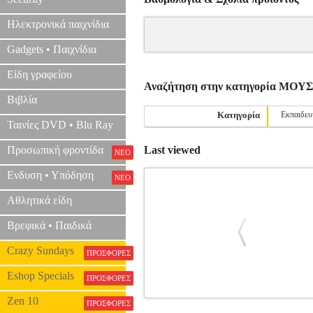
Ηλεκτρονικά παιχνίδια
Gadgets • Παιχνίδια
Είδη γραφείου
Αναζήτηση στην κατηγορία ΜΟ
Βιβλία
Κατηγορία
Εκπαιδευ
Ταινίες DVD • Blu Ray
Προσωπική φροντίδα
Last viewed
ΝΕΟ
Ενδυση • Υπόδηση
ΝΕΟ
Αθλητικά είδη
Βρεφικά • Παιδικά
Crazy Sundays
ΠΡΟΣΦΟΡΕΣ
Eshop Specials
ΠΡΟΣΦΟΡΕΣ
Zen 10
CHOPIN MAZURKAS (EDITOR P
ΠΡΟΣΦΟΡΕΣ