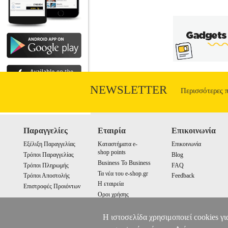
NEWSLETTER
Περισσότερες 
Παραγγελίες
Εταιρία
Επικοινωνία
Εξέλιξη Παραγγελίας
Καταστήματα e-
Επικοινωνία
shop points
Τρόποι Παραγγελίας
Blog
Business To Business
Τρόποι Πληρωμής
FAQ
Τα νέα του e-shop.gr
Τρόποι Αποστολής
Feedback
Η εταιρεία
Επιστροφές Προιόντων
Οροι χρήσης
Cookies
Η ιστοσελίδα χρησιμοποιεί cookies γι