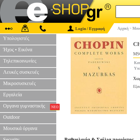
Login / Εγγραφή
Αρχική
>
Μουσ
Υπολογιστές
C
Ήχος • Εικόνα
MS
Τηλεπικοινωνίες
Κατ
Υπο
Λευκές συσκευές
Χωρ
Μικροσυσκευές
Εξα
Εργαλεία
Οργανα γυμναστικής
ΝΕΟ
Outdoor
Μουσικά όργανα
Security
Βαθμολογία & Σχόλια προιόντος