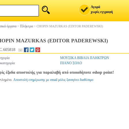
Αγορά
χωρίς εγγραφή
ικά όργανα
>
Πλήκτρα
>
CHOPIN MAZURKAS (EDITOR PADEREWSKI)
HOPIN MAZURKAS (EDITOR PADEREWSKI)
C.605818
ηγορία
ΜΟΥΣΙΚΑ ΒΙΒΛΙΑ ΠΛΗΚΤΡΩΝ
κατηγορία
ΠΙΑΝΟ ΣΟΛΟ
ίς έξοδα αποστολής για παραλαβή από οποιοδήποτε eshop point!
ντλημένο.
Αποστολή ενημέρωσης με email μόλις ξαναγίνει διαθέσιμο