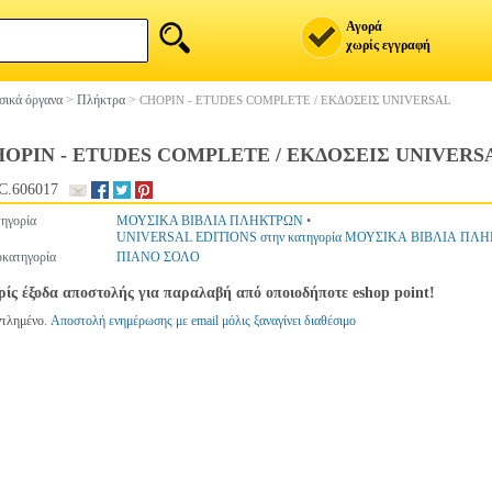
Αγορά
χωρίς εγγραφή
ικά όργανα
>
Πλήκτρα
>
CHOPIN - ETUDES COMPLETE / ΕΚΔΟΣΕΙΣ UNIVERSAL
OPIN - ETUDES COMPLETE / ΕΚΔΟΣΕΙΣ UNIVERS
C.606017
ηγορία
ΜΟΥΣΙΚΑ ΒΙΒΛΙΑ ΠΛΗΚΤΡΩΝ
•
UNIVERSAL EDITIONS στην κατηγορία ΜΟΥΣΙΚΑ ΒΙΒΛΙΑ ΠΛ
κατηγορία
ΠΙΑΝΟ ΣΟΛΟ
ίς έξοδα αποστολής για παραλαβή από οποιοδήποτε eshop point!
ντλημένο.
Αποστολή ενημέρωσης με email μόλις ξαναγίνει διαθέσιμο