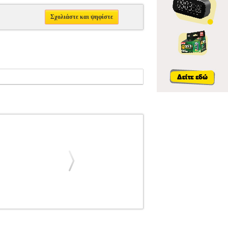
Σχολιάστε και ψηφίστε
ITIONS
UNIVERSAL EDITIONS
ΜΟΥΣΙΚΑ
UNIVERSAL