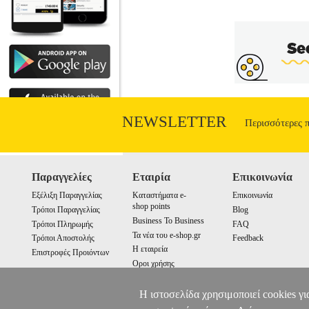
NEWSLETTER
Περισσότερες 
Παραγγελίες
Εταιρία
Επικοινωνία
Εξέλιξη Παραγγελίας
Καταστήματα e-
Επικοινωνία
shop points
Τρόποι Παραγγελίας
Blog
Business To Business
Τρόποι Πληρωμής
FAQ
Τα νέα του e-shop.gr
Τρόποι Αποστολής
Feedback
Η εταιρεία
Επιστροφές Προιόντων
Οροι χρήσης
Cookies
Η ιστοσελίδα χρησιμοποιεί cookies γι