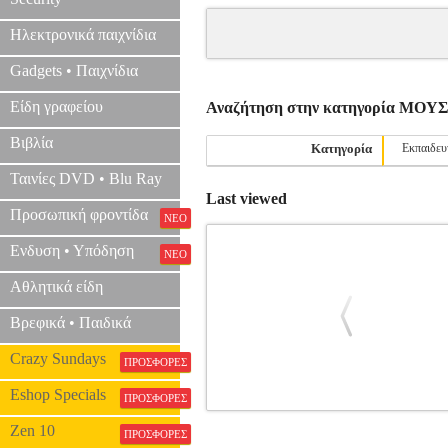
Ηλεκτρονικά παιχνίδια
Gadgets • Παιχνίδια
Είδη γραφείου
Αναζήτηση στην κατηγορία ΜΟ
Βιβλία
Κατηγορία
Εκπαιδευ
Ταινίες DVD • Blu Ray
Last viewed
Προσωπική φροντίδα
ΝΕΟ
Ενδυση • Υπόδηση
ΝΕΟ
Αθλητικά είδη
Βρεφικά • Παιδικά
Crazy Sundays
ΠΡΟΣΦΟΡΕΣ
Eshop Specials
ΠΡΟΣΦΟΡΕΣ
CHOPIN - ETUDES COMPLETE / ΕΚ
Zen 10
ΠΡΟΣΦΟΡΕΣ
ΒΙΒΛ