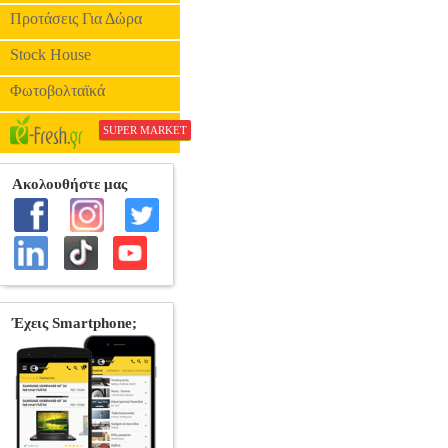
Προτάσεις Για Δώρα
Stock House
Φωτοβολταϊκά
SUPER MARKET