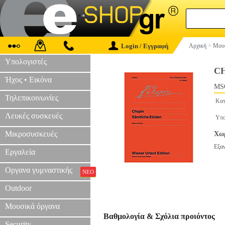
Login / Εγγραφή
Αρχική
>
Μουσ
Υπολογιστές
CH
Ήχος • Εικόνα
MS
Τηλεπικοινωνίες
Κατ
Λευκές συσκευές
Υπο
Μικροσυσκευές
Χωρ
Εξα
Εργαλεία
Οργανα γυμναστικής
ΝΕΟ
Outdoor
Μουσικά όργανα
Βαθμολογία & Σχόλια προιόντος
Security