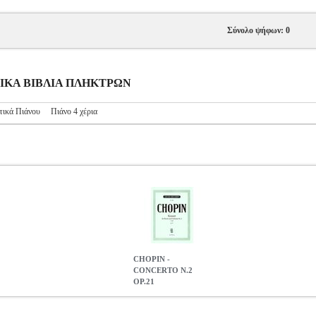
Σύνολο ψήφων: 0
ΥΣΙΚΑ ΒΙΒΛΙΑ ΠΛΗΚΤΡΩΝ
τικά Πιάνου
Πιάνο 4 χέρια
CHOPIN -
CONCERTO N.2
OP.21
.604792
MSC.604792
BREITKOPF
BREITKOPF
ΜΟΥΣΙΚΑ ΒΙΒ
OP.21