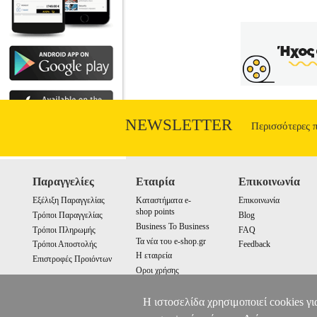
NEWSLETTER
Περισσότερες 
Παραγγελίες
Εταιρία
Επικοινωνία
Εξέλιξη Παραγγελίας
Καταστήματα e-
Επικοινωνία
shop points
Τρόποι Παραγγελίας
Blog
Business To Business
Τρόποι Πληρωμής
FAQ
Τα νέα του e-shop.gr
Τρόποι Αποστολής
Feedback
Η εταιρεία
Επιστροφές Προιόντων
Οροι χρήσης
Cookies
Η ιστοσελίδα χρησιμοποιεί cookies γι