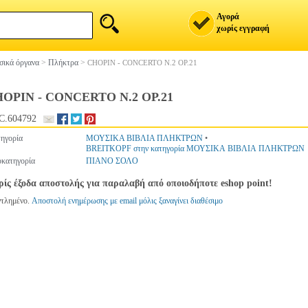
Αγορά
χωρίς εγγραφή
ικά όργανα
>
Πλήκτρα
>
CHOPIN - CONCERTO N.2 OP.21
OPIN - CONCERTO N.2 OP.21
C.604792
ηγορία
ΜΟΥΣΙΚΑ ΒΙΒΛΙΑ ΠΛΗΚΤΡΩΝ
•
BREITKOPF στην κατηγορία ΜΟΥΣΙΚΑ ΒΙΒΛΙΑ ΠΛΗΚΤΡΩΝ
κατηγορία
ΠΙΑΝΟ ΣΟΛΟ
ίς έξοδα αποστολής για παραλαβή από οποιοδήποτε eshop point!
ντλημένο.
Αποστολή ενημέρωσης με email μόλις ξαναγίνει διαθέσιμο