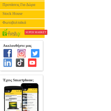
Προτάσεις Για Δώρα
Stock House
Φωτοβολταϊκά
SUPER MARKET