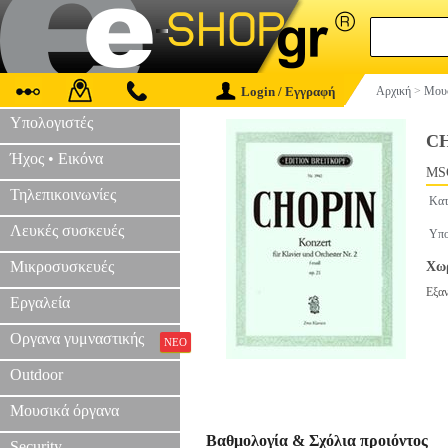
Login / Εγγραφή
Αρχική
>
Μουσ
Υπολογιστές
CH
Ήχος • Εικόνα
MS
Τηλεπικοινωνίες
Κατ
Λευκές συσκευές
Υπο
Μικροσυσκευές
Χωρ
Εξα
Εργαλεία
Οργανα γυμναστικής
ΝΕΟ
Outdoor
Μουσικά όργανα
Βαθμολογία & Σχόλια προιόντος
Security