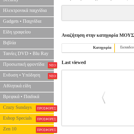
Ηλεκτρονικά παιχνίδια
Gadgets • Παιχνίδια
Είδη γραφείου
Αναζήτηση στην κατηγορία ΜΟ
Βιβλία
Κατηγορία
Εκπαιδευ
Ταινίες DVD • Blu Ray
Last viewed
Προσωπική φροντίδα
ΝΕΟ
Ενδυση • Υπόδηση
ΝΕΟ
Αθλητικά είδη
Βρεφικά • Παιδικά
Crazy Sundays
ΠΡΟΣΦΟΡΕΣ
Eshop Specials
ΠΡΟΣΦΟΡΕΣ
CHOPIN - CONCERTO N.2 OP.21
MSC
Zen 10
ΠΡΟΣΦΟΡΕΣ