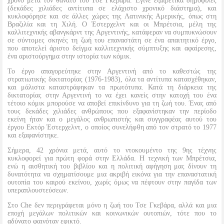
χρόνο μετά τον θάνατο του Τσε Γκεβάρα. Έγινε εξαιρετικά δημοφιλές
(δεκάδες χιλιάδες αντίτυπα σε ελάχιστο χρονικό διάστημα), και
κυκλοφόρησε και σε άλλες χώρες της Λατινικής Αμερικής, όπως στη
Βραζιλία και τη Χιλή. Ο Έστερχελντ και οι Μπρέτσια, μέλη της
καλλιτεχνικής αβανγκάρντ της Αργεντινής, κατάφεραν να συμπυκνώσουν
σε σύντομες σκηνές τη ζωή του επαναστάτη σε ένα απαιτητικό έργο,
που αποτελεί άριστο δείγμα καλλιτεχνικής σύμπτυξης και αφαίρεσης,
ένα αριστούργημα στην ιστορία των κόμικ.
Το έργο απαγορεύτηκε στην Αργεντινή από το καθεστώς της
στρατιωτικής δικτατορίας (1976-1983), όλα τα αντίτυπα κατασχέθηκαν,
και μάλιστα καταστράφηκαν τα πρωτότυπα. Κατά τη διάρκεια της
δικτατορίας στην Αργεντινή το να έχει κανείς στην κατοχή του ένα
τέτοιο κόμικ μπορούσε να αποβεί επικίνδυνο για τη ζωή του. Ένας από
τους δεκάδες χιλιάδες ανθρώπους που εξαφανίστηκαν την περίοδο
εκείνη ήταν και ο μεγάλος ανθρωπιστής και συγγραφέας αυτού του
έργου Εκτόρ Έστερχελντ, ο οποίος συνελήφθη από τον στρατό το 1977
και εξαφανίστηκε.
Σήμερα, 42 χρόνια μετά, αυτό το ντοκουμέντο της 9ης τέχνης
κυκλοφορεί για πρώτη φορά στην Ελλάδα. Η τεχνική των Μπρέτσια,
ενώ η αισθητική του βιβλίου και η πολιτική αφήγηση μας δίνουν τη
δυνατότητα να σχηματίσουμε μια ακριβή εικόνα για την επαναστατική
ουτοπία του καιρού εκείνου, χωρίς όμως να πέφτουν στην παγίδα των
υπεραπλουστεύσεων.
Στο Che δεν περιγράφεται μόνο η ζωή του Τσε Γκεβάρα, αλλά και μια
εποχή μεγάλων πολιτικών και κοινωνικών ουτοπιών, τότε που το
αδύνατο φαινόταν εφικτό.