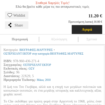
Σταθερά Χαμηλές Τιμές!
Εδώ θα βρείτε κάθε μέρα τις πιο ανταγωνιστικές τιμές
11.20 €
Wishlist
Προτεινόμενη λιανική 16.00 €
Share
Αγορά
Περιγραφή
Αξιολόγηση
Σχετικά
Κατηγορία:
•
ΒΙΟΓΡΑΦΙΕΣ-ΜΑΡΤΥΡΙΕΣ
ΟΣΤΕΡΧΕΛΝΤ ΕΚΤΟΡ στην κατηγορία ΒΙΟΓΡΑΦΙΕΣ-ΜΑΡΤΥΡΙΕΣ
ISBN:
978-960-436-271-4
Συγγραφέας:
ΟΣΤΕΡΧΕΛΝΤ ΕΚΤΟΡ
Εκδοτικός οίκος:
ΟΞΥ
Σελίδες:
96
Διαστάσεις:
22Χ29, 5
Ημερομηνία Έκδοσης:
Μάιος
2010
Η ζωή του Τσε Γκεβάρα, αλλά και η εποχή των μεγάλων πολιτικών και
κοινωνικών ουτοπιών, σε ένα μεγάλης ιστορικής και καλλιτεχνικής αξίας
graphic novel.
Το Che εκδόθηκε για πρώτη φορά στην Αργεντινή το 1968, μόλις έναν