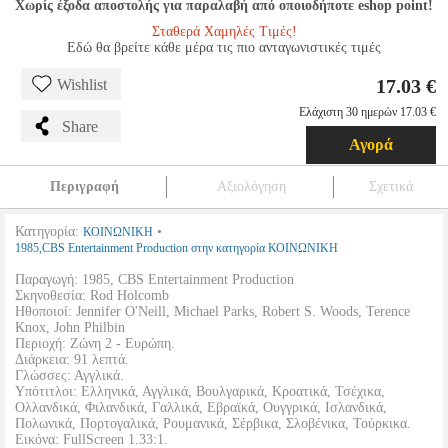
Χωρίς έξοδα αποστολής για παραλαβή από οποιοδήποτε eshop point!
Σταθερά Χαμηλές Τιμές!
Εδώ θα βρείτε κάθε μέρα τις πιο ανταγωνιστικές τιμές
17.03 €
Wishlist
Ελάχιστη 30 ημερών 17.03 €
Share
Αγορά
Περιγραφή
Αξιολόγηση
Σχετικά
Κατηγορία:
•
ΚΟΙΝΩΝΙΚΗ
1985,CBS Entertainment Production στην κατηγορία ΚΟΙΝΩΝΙΚΗ
Παραγωγή: 1985, CBS Entertainment Production
Σκηνοθεσία: Rod Holcomb
Ηθοποιοί: Jennifer O'Neill, Michael Parks, Robert S. Woods, Terence
Knox, John Philbin
Περιοχή: Ζώνη 2 - Ευρώπη.
Διάρκεια: 91 λεπτά.
Γλώσσες: Αγγλικά.
Υπότιτλοι: Ελληνικά, Αγγλικά, Βουλγαρικά, Κροατικά, Τσέχικα,
Ολλανδικά, Φιλανδικά, Γαλλικά, Εβραϊκά, Ουγγρικά, Ισλανδικά,
Πολωνικά, Πορτογαλικά, Ρουμανικά, Σέρβικα, Σλοβένικα, Τούρκικα.
Εικόνα: FullScreen 1.33:1.