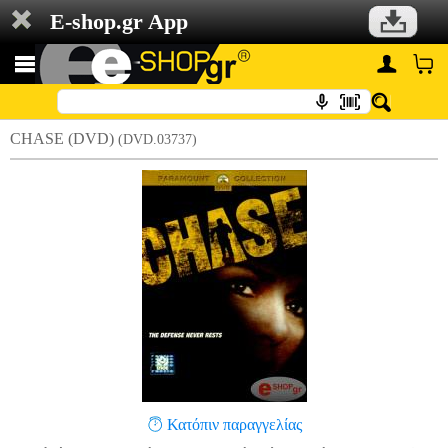
E-shop.gr App
CHASE (DVD)
(DVD.03737)
Κατόπιν παραγγελίας