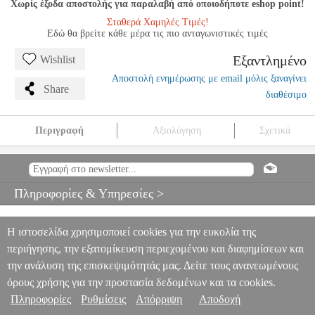
Χωρίς έξοδα αποστολής για παραλαβή από οποιοδήποτε eshop point!
Σταθερά Χαμηλές Τιμές!
Εδώ θα βρείτε κάθε μέρα τις πιο ανταγωνιστικές τιμές
Εξαντλημένο
Wishlist
Αποστολή ενημέρωσης με email μόλις ξαναγίνει
Share
διαθέσιμο
Περιγραφή
Αξιολόγηση
Σχετικά
CHABRIER - PIECES PITTORESGUES
MSC.606164
MSC.606164
ΜΟΥΣΙΚΑ ΒΙΒΛΙΑ ΠΛΗΚΤΡΩΝ
CHABRIER -
PIECES PITTORESGUES
Πληροφορίες & Υπηρεσίες >
0
Η ιστοσελίδα χρησιμοποιεί cookies για την ευκολία της
περιήγησης, την εξατομίκευση περιεχομένου και διαφημίσεων και
την ανάλυση της επισκεψιμότητάς μας. Δείτε τους ανανεωμένους
όρους χρήσης για την προστασία δεδομένων και τα cookies.
Πληροφορίες
Ρυθμίσεις
Απόρριψη
Αποδοχή