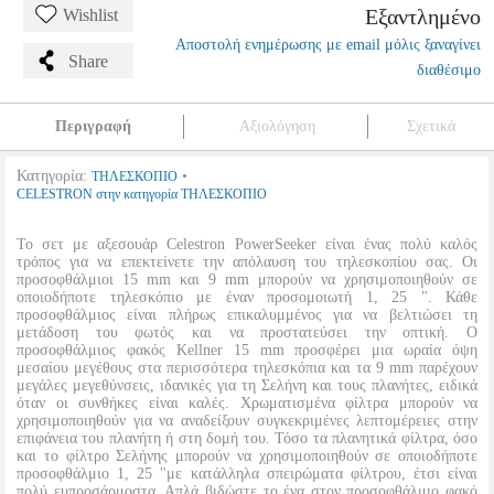
Εξαντλημένο
Wishlist
Αποστολή ενημέρωσης με email μόλις ξαναγίνει
Share
διαθέσιμο
Περιγραφή
Αξιολόγηση
Σχετικά
Κατηγορία:
•
ΤΗΛΕΣΚΟΠΙΟ
CELESTRON στην κατηγορία ΤΗΛΕΣΚΟΠΙΟ
Το σετ με αξεσουάρ Celestron PowerSeeker είναι ένας πολύ καλός
τρόπος για να επεκτείνετε την απόλαυση του τηλεσκοπίου σας. Οι
προσοφθάλμιοι 15 mm και 9 mm μπορούν να χρησιμοποιηθούν σε
οποιοδήποτε τηλεσκόπιο με έναν προσομοιωτή 1, 25 ". Κάθε
προσοφθάλμιος είναι πλήρως επικαλυμμένος για να βελτιώσει τη
μετάδοση του φωτός και να προστατεύσει την οπτική. Ο
προσοφθάλμιος φακός Kellner 15 mm προσφέρει μια ωραία όψη
μεσαίου μεγέθους στα περισσότερα τηλεσκόπια και τα 9 mm παρέχουν
μεγάλες μεγεθύνσεις, ιδανικές για τη Σελήνη και τους πλανήτες, ειδικά
όταν οι συνθήκες είναι καλές. Χρωματισμένα φίλτρα μπορούν να
χρησιμοποιηθούν για να αναδείξουν συγκεκριμένες λεπτομέρειες στην
επιφάνεια του πλανήτη ή στη δομή του. Τόσο τα πλανητικά φίλτρα, όσο
και το φίλτρο Σελήνης μπορούν να χρησιμοποιηθούν σε οποιοδήποτε
προσοφθάλμιο 1, 25 "με κατάλληλα σπειρώματα φίλτρου, έτσι είναι
πολύ ευπροσάρμοστα. Απλά βιδώστε το ένα στον προσοφθάλμιο φακό