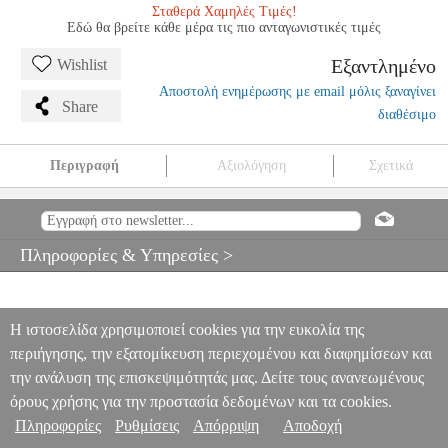
Σταθερά Χαμηλές Τιμές!
Εδώ θα βρείτε κάθε μέρα τις πιο ανταγωνιστικές τιμές
Εξαντλημένο
Wishlist
Αποστολή ενημέρωσης με email μόλις ξαναγίνει
Share
διαθέσιμο
Περιγραφή
Αξιολόγηση
Σχετικά
CAVALLINI-30 CAPRICCI FOR CLARINET
MSC.606763
MSC.606763
RICORDI
RICORDI
ΜΟΥΣΙΚΑ ΒΙΒΛΙΑ
ΠΝΕΥΣΤΩΝ
CAVALLINI-30 CAPRICCI FOR CLARINET
Πληροφορίες & Υπηρεσίες >
0
Η ιστοσελίδα χρησιμοποιεί cookies για την ευκολία της
περιήγησης, την εξατομίκευση περιεχομένου και διαφημίσεων και
την ανάλυση της επισκεψιμότητάς μας. Δείτε τους ανανεωμένους
όρους χρήσης για την προστασία δεδομένων και τα cookies.
Πληροφορίες
Ρυθμίσεις
Απόρριψη
Αποδοχή