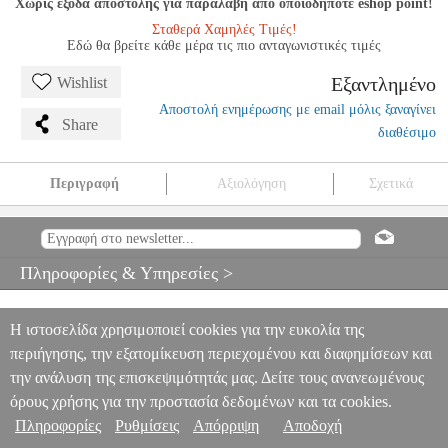
Χωρίς έξοδα αποστολής για παραλαβή από οποιοδήποτε eshop point!
Σταθερά Χαμηλές Τιμές!
Εδώ θα βρείτε κάθε μέρα τις πιο ανταγωνιστικές τιμές
Εξαντλημένο
Wishlist
Αποστολή ενημέρωσης με email μόλις ξαναγίνει
Share
διαθέσιμο
Περιγραφή
Αξιολόγηση
Σχετικά
CARCASSI MATTEO - MELODIC AND PROGRESSIVE
STUDIES (OPUS 60)
MSC.600299
MSC.600299
SCHOTT
SOHNE
SCHOTT SOHNE
ΜΟΥΣΙΚΑ ΒΙΒΛΙΑ ΕΓΧΟΡΔΩΝ
Πληροφορίες & Υπηρεσίες >
CARCASSI MATTEO - MELODIC AND PROGRESSIVE
STUDIES (OPUS 60)
0
Η ιστοσελίδα χρησιμοποιεί cookies για την ευκολία της
περιήγησης, την εξατομίκευση περιεχομένου και διαφημίσεων και
την ανάλυση της επισκεψιμότητάς μας. Δείτε τους ανανεωμένους
όρους χρήσης για την προστασία δεδομένων και τα cookies.
Πληροφορίες
Ρυθμίσεις
Απόρριψη
Αποδοχή