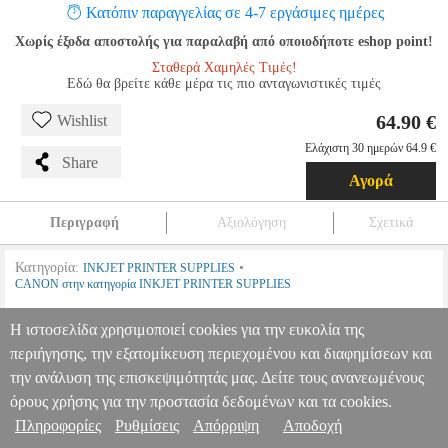
Κατόπιν παραγγελίας σε 4-7 εργάσιμες ημέρες
Χωρίς έξοδα αποστολής για παραλαβή από οποιοδήποτε eshop point!
Σταθερά Χαμηλές Τιμές!
Εδώ θα βρείτε κάθε μέρα τις πιο ανταγωνιστικές τιμές
64.90 €
Wishlist
Ελάχιστη 30 ημερών 64.9 €
Share
Αγορά
Περιγραφή
Αξιολόγηση
Σχετικά
Κατηγορία:
•
INKJET PRINTER SUPPLIES
CANON στην κατηγορία INKJET PRINTER SUPPLIES
Η ιστοσελίδα χρησιμοποιεί cookies για την ευκολία της
•
OEM:
8286B013
περιήγησης, την εξατομίκευση περιεχομένου και διαφημίσεων και
CANON ΜΕΛΑΝΙ INKJET PG-545XLX2/CL-546XL
την ανάλυση της επισκεψιμότητάς μας. Δείτε τους ανανεωμένους
MULTIPACK ΜΕ OEM:8286B013
ANA.CAN01910
ANA.CAN01910
CANON
CANON
INKJET PRINTER
όρους χρήσης για την προστασία δεδομένων και τα cookies.
Πληροφορίες & Υπηρεσίες >
SUPPLIES
Κατηγορία: INKJET PRINTER SUPPLIES
Πληροφορίες
Ρυθμίσεις
Απόρριψη
Αποδοχή
•CANON στην κατηγορία INKJET PRINTER SUPPLIES • OEM: