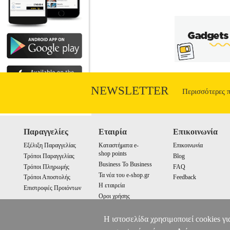
NEWSLETTER
Περισσότερες 
Παραγγελίες
Εταιρία
Επικοινωνία
Εξέλιξη Παραγγελίας
Καταστήματα e-
Επικοινωνία
shop points
Τρόποι Παραγγελίας
Blog
Business To Business
Τρόποι Πληρωμής
FAQ
Τα νέα του e-shop.gr
Τρόποι Αποστολής
Feedback
Η εταιρεία
Επιστροφές Προιόντων
Οροι χρήσης
Cookies
Η ιστοσελίδα χρησιμοποιεί cookies γι