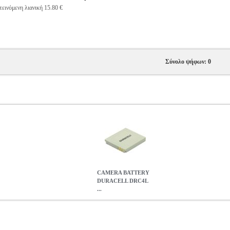
εινόμενη λιανική 15.80 €
Σύνολο ψήφων: 0
CAMERA BATTERY
DURACELL DRC4L
...
RC4L FOR CANON NB-4L 3.7V 2250MAH (1 PC)
PER.28383
ΑΦΙΚΩΝ
CAMERA BATTERY DURACELL DRC4L FOR CANON NB
13.50