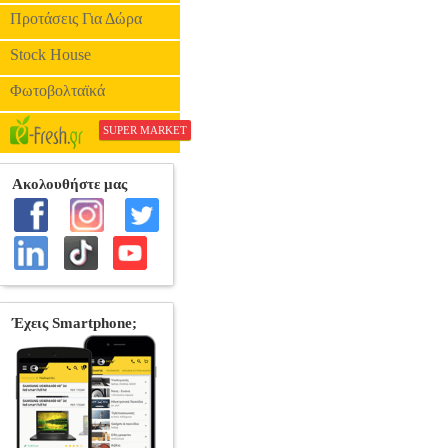
Προτάσεις Για Δώρα
Stock House
Φωτοβολταϊκά
SUPER MARKET