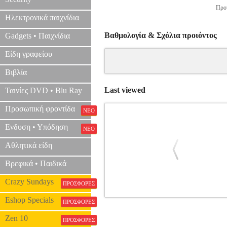
Προτ
Ηλεκτρονικά παιχνίδια
Βαθμολογία & Σχόλια προιόντος
Gadgets • Παιχνίδια
Είδη γραφείου
Βιβλία
Last viewed
Ταινίες DVD • Blu Ray
Προσωπική φροντίδα
ΝΕΟ
Ενδυση • Υπόδηση
ΝΕΟ
Αθλητικά είδη
Βρεφικά • Παιδικά
Crazy Sundays
ΠΡΟΣΦΟΡΕΣ
Eshop Specials
CAMERA BATTERY DURACELL D
ΠΡΟΣΦΟΡΕΣ
ΜΠΑΤΑΡΙΕΣ ΦΩΤΟΓΡ
Zen 10
ΠΡΟΣΦΟΡΕΣ