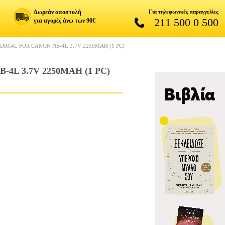
Δωρεάν αποστολή
Για τηλεφωνικές παραγγελίες
211 500 0 500
για αγορές άνω των 90€
RC4L FOR CANON NB-4L 3.7V 2250MAH (1 PC)
L 3.7V 2250MAH (1 PC)