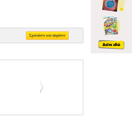
Σχολιάστε και ψηφίστε
3
PER.283833
DURACELL
DURACELL
-4L 3.7V 2250MAH (1 PC)