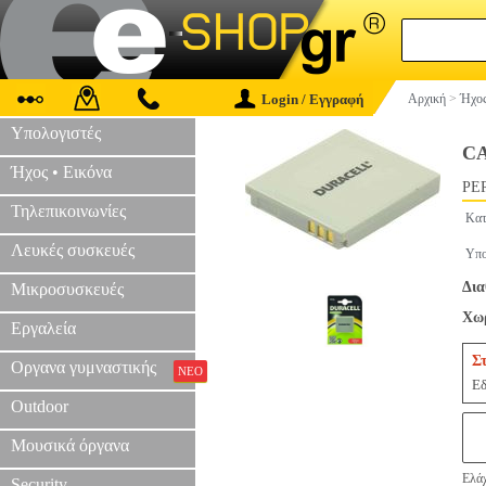
Login / Εγγραφή
Αρχική
>
Ήχος
Υπολογιστές
CA
Ήχος • Εικόνα
PER
Τηλεπικοινωνίες
Κατ
Λευκές συσκευές
Υπο
Δια
Μικροσυσκευές
Χωρ
Εργαλεία
Σ
Οργανα γυμναστικής
ΝΕΟ
Εδ
Outdoor
Μουσικά όργανα
Ελάχ
Security