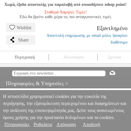
Χωρίς έξοδα αποστολής για παραλαβή από οποιοδήποτε eshop point!
Σταθερά Χαμηλές Τιμές!
Εδώ θα βρείτε κάθε μέρα τις πιο ανταγωνιστικές τιμές
Εξαντλημένο
Wishlist
Αποστολή ενημέρωσης με email μόλις ξαναγίνει
Share
διαθέσιμο
Περιγραφή
Αξιολόγηση
Σχετικά
BURNAUM - PIECES TO PLAY WITH STEP BY STEP BOOK 6
(BK/CD)
MSC.605131
MSC.605131
WILLIS MUSIC COMPANY
WILLIS MUSIC COMPANY
ΜΟΥΣΙΚΑ ΒΙΒΛΙΑ ΠΛΗΚΤΡΩΝ
Πληροφορίες & Υπηρεσίες >
BURNAUM - PIECES TO PLAY WITH STEP BY STEP BOOK 6
(BK/CD)
0
Η ιστοσελίδα χρησιμοποιεί cookies για την ευκολία της
περιήγησης, την εξατομίκευση περιεχομένου και διαφημίσεων και
την ανάλυση της επισκεψιμότητάς μας. Δείτε τους ανανεωμένους
όρους χρήσης για την προστασία δεδομένων και τα cookies.
Πληροφορίες
Ρυθμίσεις
Απόρριψη
Αποδοχή