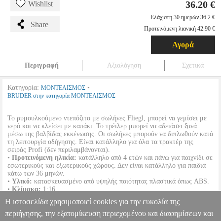
36.20 €
Wishlist
Ελάχιστη 30 ημερών 36.2 €
Share
Προτεινόμενη λιανική 42.90 €
Αγορά
Περιγραφή
Αξιολόγηση
Σχετικά
Κατηγορία:
•
ΜΟΝΤΕΛΙΣΜΟΣ
BRUDER στην κατηγορία ΜΟΝΤΕΛΙΣΜΟΣ
Το ρυμουλκούμενο ντεπόζιτο με σωλήνες Fliegl, μπορεί να γεμίσει με
νερό και να κλείσει με καπάκι. Το τρέιλερ μπορεί να αδειάσει ξανά
μέσω της βαλβίδας εκκένωσης. Οι σωλήνες μπορούν να διπλωθούν κατά
τη λειτουργία οδήγησης. Είναι κατάλληλο για όλα τα τρακτέρ της
σειράς Profi (δεν περιλαμβάνονται).
•
Προτεινόμενη ηλικία:
κατάλληλο από 4 ετών και πάνω για παιχνίδι σε
εσωτερικούς και εξωτερικούς χώρους. Δεν είναι κατάλληλο για παιδιά
κάτω των 36 μηνών.
•
Yλικό:
κατασκευασμένο από υψηλής ποιότητας πλαστικά όπως ABS.
•
Κλίμακα:
1:16.
•
Διαστάσεις:
41.5 cm x 48.4 cm x 19 cm.
Η ιστοσελίδα χρησιμοποιεί cookies για την ευκολία της
•
Εγγύηση:
1 χρόνος.
DOA 7 ημερών
περιήγησης, την εξατομίκευση περιεχομένου και διαφημίσεων και