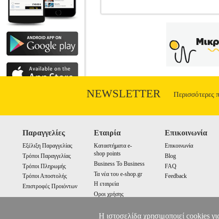
BRESSER VENUS 76/700 AZ REFL
BRESSER
ΤΗΛΕΣΚΟΠΙΟ
Κατηγορία:
καθρέφτη 76 χιλιοστών είναι το μεγαλύτε
εκτός από τον προσοφθάλμιο φακό, καθι
Μεγαλύτερο διάφραγμα μεταξύ των αρχάρ
Εκτεταμένη γκάμα αξεσουάρ. • Μεγέθυνσ
Diameter: 31.7 mm.• Υλικό τριπόδου: Α
mm, 20 mm, σκόπευτρο, 3x φακοί Bar
VENUS 76/70
NEWSLETTER
Περισσότερες 
Παραγγελίες
Εταιρία
Επικοινωνία
Εξέλιξη Παραγγελίας
Καταστήματα e-
Επικοινωνία
shop points
Τρόποι Παραγγελίας
Blog
Business To Business
Τρόποι Πληρωμής
FAQ
Τα νέα του e-shop.gr
Τρόποι Αποστολής
Feedback
Η εταιρεία
Επιστροφές Προιόντων
Οροι χρήσης
Cookies
Η ιστοσελίδα χρησιμοποιεί cookies γι