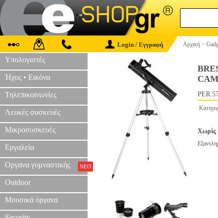
Login / Εγγραφή
Αρχική
>
Gadg
Υπολογιστές
BRE
Ήχος • Εικόνα
CAM
Τηλεπικοινωνίες
PER.5
Κατηγο
Λευκές συσκευές
Μικροσυσκευές
Χωρίς 
Εξαντλη
Εργαλεία
Οργανα γυμναστικής
ΝΕΟ
Outdoor
Μουσικά όργανα
Security