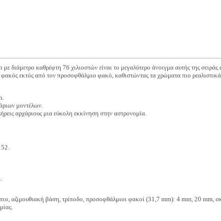
 με διάμετρο καθρέφτη 76 χιλιοστών είναι το μεγαλύτερο άνοιγμα αυτής της σειράς 
ς φακός εκτός από τον προσοφθάλμιο φακό, καθιστώντας τα χρώματα πιο ρεαλιστικ
n.
άριων μοντέλων.
λήρεις αρχάριους μια εύκολη εκκίνηση στην αστρονομία.
52.
.
ιο, αζιμουθιακή βάση, τρίποδο, προσοφθάλμιοι φακοί (31,7 mm): 4 mm, 20 mm, σ
μίας.