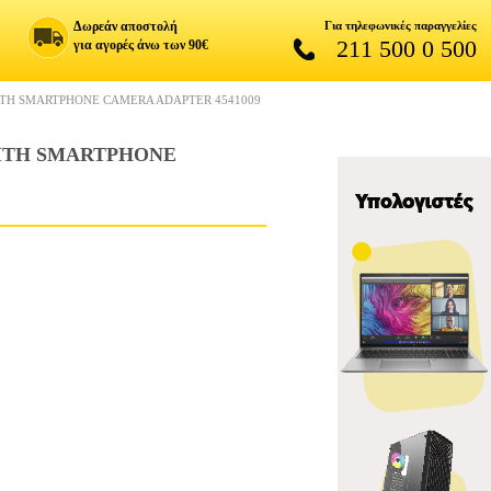
Δωρεάν αποστολή
Για τηλεφωνικές παραγγελίες
211 500 0 500
για αγορές άνω των 90€
WITH SMARTPHONE CAMERA ADAPTER 4541009
WITH SMARTPHONE