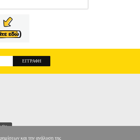
4541009
PER.579456
PER.579456
BRESSER
stify"> Το τηλεσκόπιο Newton με διάμετρο
α διαθλάσεως δεν χρησιμοποιείται κανένας φακός
κά: - Οπτικό σύστημα: ανακλαστήρας Newton. -
ριους μια εύκολη εκκίνηση στην αστρονομία. -
 mm.• Μήκος σωλήνα: 700 mm.• Eyepiece Barrel
, τρίποδο, προσοφθάλμιοι φακοί (31, 7 mm): 4
Εγγύηση: 1 χρόνος. DOA 7 ημερών
BRESSER
ADAPTER 4541009
αφημίσεων και την ανάλυση της