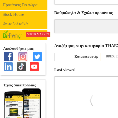
Προτάσεις Για Δώρα
Βαθμολογία & Σχόλια προιόντος
Stock House
Φωτοβολταϊκά
SUPER MARKET
Αναζήτηση στην κατηγορία ΤΗΛ
Κατασκευαστής
BRESSE
Last viewed