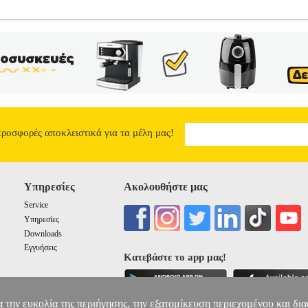
ECTOR TELESCOPE WITH SMARTPHONE CAMERA ADAPTER 
 ΤΗΛΕΣΚΟΠΙΟ •BRESSER στην κατηγορία ΤΗΛΕΣΚΟΠΙΟ p align="ju
ρο άνοιγμα αυτής της σειράς αρχαρίων. Σε αντίθεση με τα τηλεσκόπι
στώντας τα χρώματα πιο ρεαλιστικά χωρίς αχρωμάτωση. Χαρακτηριστι
ιων μοντέλων. - Το λογισμικό επιτρέπει ακόμη και σε πλήρεις αρχά
η: 35-525.• Μέγιστη προτεινόμενη μεγέθυνση: 152.• Διάμετρος: 72
λουμίνιο.• Περιεχόμενα συσκευασίας: Τηλεσκόπιο, αζιμουθιακή βάση
low, προσαρμογέας κάμερας smartphone, λογισμικό αστρονομίας.• 
0 AZ REFLECTOR TELESCOPE WITH SMARTPHONE CAMERA 
προσφορές αποκλειστικά για τα μέλη μας!
0
Υπηρεσίες
Ακολουθήστε μας
Service
Υπηρεσίες
Downloads
Εγγυήσεις
Κατεβάστε το app μας!
α την ευκολία της περιήγησης, την εξατομίκευση περιεχομένου και δι