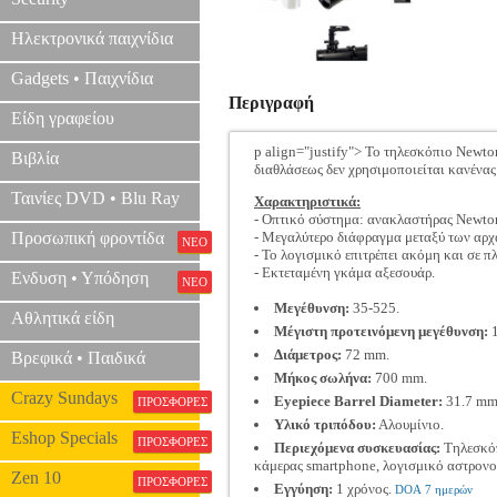
Ηλεκτρονικά παιχνίδια
Gadgets • Παιχνίδια
Περιγραφή
Είδη γραφείου
p align="justify"> Το τηλεσκόπιο Newton
Βιβλία
διαθλάσεως δεν χρησιμοποιείται κανένα
Ταινίες DVD • Blu Ray
Χαρακτηριστικά:
- Οπτικό σύστημα: ανακλαστήρας Newto
Προσωπική φροντίδα
- Μεγαλύτερο διάφραγμα μεταξύ των αρχ
ΝΕΟ
- Το λογισμικό επιτρέπει ακόμη και σε π
- Εκτεταμένη γκάμα αξεσουάρ.
Ενδυση • Υπόδηση
ΝΕΟ
Μεγέθυνση:
35-525.
Αθλητικά είδη
Μέγιστη προτεινόμενη μεγέθυνση:
1
Διάμετρος:
72 mm.
Βρεφικά • Παιδικά
Μήκος σωλήνα:
700 mm.
Crazy Sundays
Eyepiece Barrel Diameter:
31.7 mm
ΠΡΟΣΦΟΡΕΣ
Υλικό τριπόδου:
Αλουμίνιο.
Eshop Specials
ΠΡΟΣΦΟΡΕΣ
Περιεχόμενα συσκευασίας:
Τηλεσκόπ
κάμερας smartphone, λογισμικό αστρονο
Zen 10
ΠΡΟΣΦΟΡΕΣ
Εγγύηση:
1 χρόνος.
DOA 7 ημερών