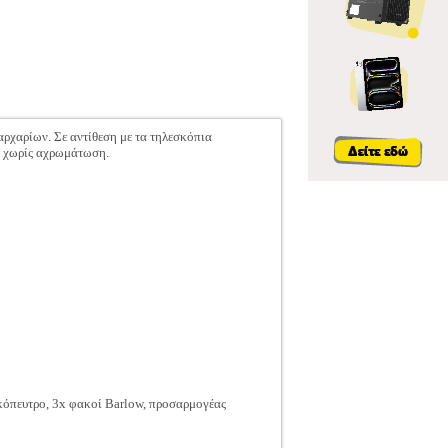
αρχαρίων. Σε αντίθεση με τα τηλεσκόπια
ά χωρίς αχρωμάτωση.
κόπευτρο, 3x φακοί Barlow, προσαρμογέας