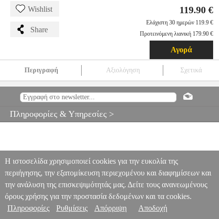
119.90 €
Wishlist
Ελάχιστη 30 ημερών 119.9 €
Share
Προτεινόμενη λιανική 179.90 €
Αγορά
Περιγραφή
Αξιολόγηση
Σχετικά
BRAUN DIGIFRAME 1020 WIFI 10,1 WHITE
PER.592037
PER.592037
BRAUN
BRAUN
PHOTO FRAMES
BRAUN
DIGIFRAME 1020 WIFI 10,1 WHITE
Πληροφορίες & Υπηρεσίες >
119.90
Η ιστοσελίδα χρησιμοποιεί cookies για την ευκολία της
περιήγησης, την εξατομίκευση περιεχομένου και διαφημίσεων και
την ανάλυση της επισκεψιμότητάς μας. Δείτε τους ανανεωμένους
όρους χρήσης για την προστασία δεδομένων και τα cookies.
Πληροφορίες
Ρυθμίσεις
Απόρριψη
Αποδοχή