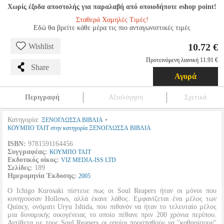
Χωρίς έξοδα αποστολής για παραλαβή από οποιοδήποτε eshop point!
Σταθερά Χαμηλές Τιμές!
Εδώ θα βρείτε κάθε μέρα τις πιο ανταγωνιστικές τιμές
10.72 €
Wishlist
Προτεινόμενη λιανική 11.91 €
Share
Αγορά
Περιγραφή
Αξιολόγηση
Σχετικά
Κατηγορία:
•
ΞΕΝΟΓΛΩΣΣΑ ΒΙΒΛΙΑ
ΚΟΥΜΠΟ ΤΑΙΤ στην κατηγορία ΞΕΝΟΓΛΩΣΣΑ ΒΙΒΛΙΑ
ISBN:
9781591164456
Συγγραφέας:
ΚΟΥΜΠΟ ΤΑΙΤ
Εκδοτικός οίκος:
VIZ MEDIA-ISS LTD
Σελίδες:
189
Ημερομηνία Έκδοσης:
2005
O Ichigo Kurosaki πίστευε πως οι Soul Reapers ήταν οι μόνοι που
κυνηγούσαν Hollows, αλλά έκανε λάθος. Εμφανίζεται ένα μέλος των
Quincy, ονόματι Uryu Ishida, που πιθανόν να ήταν το τελευταίο μέλος
μια δυναμικής οικογένειας το οποίο πέθανε πριν 200 χρόνια περίπου.
Αντίθετα με τους Soul Reapers οι οποίοι προσπαθούν να ''καθαρίσουν''