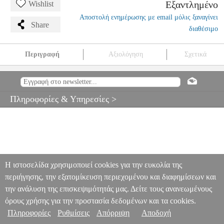
Εξαντλημένο
Wishlist
Αποστολή ενημέρωσης με email μόλις ξαναγίνει
Share
διαθέσιμο
Περιγραφή
Αξιολόγηση
Σχετικά
BLACKSTAR LT-DUAL DISTORTION ΠΕΤΑΛΙ
MSC.003262
MSC.003262
BLACKSTAR AMPLIFICATION
BLACKSTAR
AMPLIFICATION
ΕΦΕ - ΠΕΤΑΛΙΑ
BLACKSTAR LT-DUAL
Πληροφορίες & Υπηρεσίες >
DISTORTION ΠΕΤΑΛΙ
0
Η ιστοσελίδα χρησιμοποιεί cookies για την ευκολία της
περιήγησης, την εξατομίκευση περιεχομένου και διαφημίσεων και
την ανάλυση της επισκεψιμότητάς μας. Δείτε τους ανανεωμένους
όρους χρήσης για την προστασία δεδομένων και τα cookies.
Πληροφορίες
Ρυθμίσεις
Απόρριψη
Αποδοχή