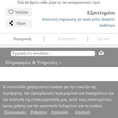
Εδώ θα βρείτε κάθε μέρα τις πιο ανταγωνιστικές τιμές
Εξαντλημένο
Wishlist
Αποστολή ενημέρωσης με email μόλις ξαναγίνει
Share
διαθέσιμο
Περιγραφή
Αξιολόγηση
Σχετικά
BG LFΑ9 FLEX ΣΦΙΓΚΤΗΡΑΣ ΜΕ ΚΑΠΑΚΙ ΓΙΑ ’ΛΤΟ
ΣΑΞΟΦΩΝΟ
MSC.200640
MSC.200640
BG
BG
ΑΞΕΣΟΥΑΡ
ΠΝΕΥΣΤΩΝ
BG LFΑ9 FLEX ΣΦΙΓΚΤΗΡΑΣ ΜΕ ΚΑΠΑΚΙ ΓΙΑ
Πληροφορίες & Υπηρεσίες >
’ΛΤΟ ΣΑΞΟΦΩΝΟ
0
Η ιστοσελίδα χρησιμοποιεί cookies για την ευκολία της
περιήγησης, την εξατομίκευση περιεχομένου και διαφημίσεων και
την ανάλυση της επισκεψιμότητάς μας. Δείτε τους ανανεωμένους
όρους χρήσης για την προστασία δεδομένων και τα cookies.
Πληροφορίες
Ρυθμίσεις
Απόρριψη
Αποδοχή