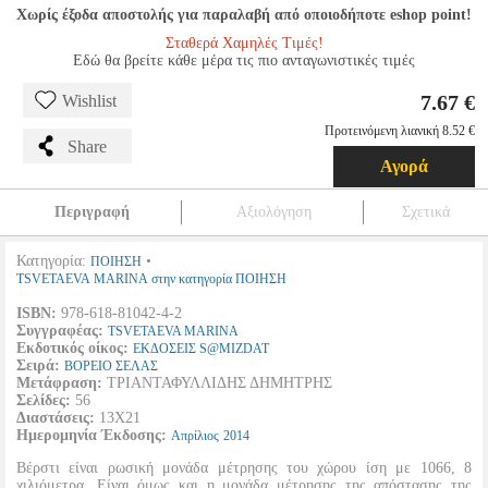
Χωρίς έξοδα αποστολής για παραλαβή από οποιοδήποτε eshop point!
Σταθερά Χαμηλές Τιμές!
Εδώ θα βρείτε κάθε μέρα τις πιο ανταγωνιστικές τιμές
7.67 €
Wishlist
Προτεινόμενη λιανική 8.52 €
Share
Αγορά
Περιγραφή
Αξιολόγηση
Σχετικά
Κατηγορία:
•
ΠΟΙΗΣΗ
TSVETAEVA MARINA στην κατηγορία ΠΟΙΗΣΗ
ISBN:
978-618-81042-4-2
Συγγραφέας:
TSVETAEVA MARINA
Εκδοτικός οίκος:
ΕΚΔΟΣΕΙΣ S@MIZDAT
Σειρά:
ΒΟΡΕΙΟ ΣΕΛΑΣ
Μετάφραση:
ΤΡΙΑΝΤΑΦΥΛΛΙΔΗΣ ΔΗΜΗΤΡΗΣ
Σελίδες:
56
Διαστάσεις:
13Χ21
Ημερομηνία Έκδοσης:
Απρίλιος
2014
Βέρστι είναι ρωσική μονάδα μέτρησης του χώρου ίση με 1066, 8
χιλιόμετρα. Είναι όμως και η μονάδα μέτρησης της απόστασης της