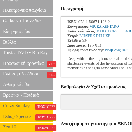
Περιγραφή
Ηλεκτρονικά παιχνίδια
Gadgets • Παιχνίδια
ISBN:
978-1-50674-106-2
Συγγραφέας:
MIURA KENTARO
Είδη γραφείου
Εκδοτικός οίκος:
DARK HORSE COMI
Σειρά:
BERSERK DELUXE
Σελίδες:
536
Βιβλία
Διαστάσεις:
19,7X13
Ημερομηνία Έκδοσης:
Νοέμβριος
2023
Ταινίες DVD • Blu Ray
Deep within the nightmare realm of Cas
Προσωπική φροντίδα
shattering events of the Invocation of D
ΝΕΟ
memories of her gruesome ordeal he is su
Ενδυση • Υπόδηση
ΝΕΟ
Αθλητικά είδη
Βαθμολογία & Σχόλια προιόντος
Βρεφικά • Παιδικά
Crazy Sundays
ΠΡΟΣΦΟΡΕΣ
Eshop Specials
ΠΡΟΣΦΟΡΕΣ
Αναζήτηση στην κατηγορία ΞΕΝ
Zen 10
ΠΡΟΣΦΟΡΕΣ