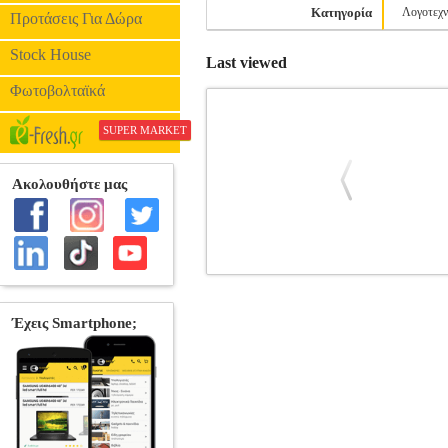
Κατηγορία
Λογοτεχν
Προτάσεις Για Δώρα
Stock House
Last viewed
Φωτοβολταϊκά
SUPER MARKET
BERSERK DELUXE VOLUME 14
ΞΕΝΟΓΛΩΣΣΑ ΒΙΒΛΙΑ •MIURA KEN
Εκδοτικός οίκος: DARK HORSE COMIC
within the nightmare realm of Casca's d
shattering events of the Invocation of Do
harrowing memor