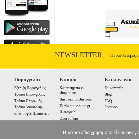
NEWSLETTER
Περισσότερες 
Παραγγελίες
Εταιρία
Επικοινωνία
Εξέλιξη Παραγγελίας
Καταστήματα e-
Επικοινωνία
shop points
Τρόποι Παραγγελίας
Blog
Business To Business
Τρόποι Πληρωμής
FAQ
Τα νέα του e-shop.gr
Τρόποι Αποστολής
Feedback
Η εταιρεία
Επιστροφές Προιόντων
Οροι χρήσης
Cookies
Η ιστοσελίδα χρησιμοποιεί cookies γι