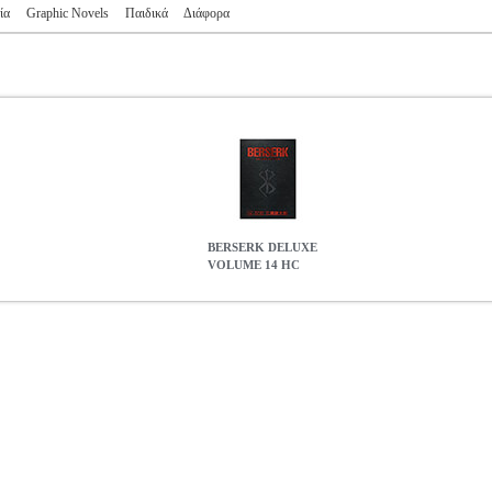
ία
Graphic Novels
Παιδικά
Διάφορα
BERSERK DELUXE
VOLUME 14 HC
 HC
BKS.0957547
BKS.0957547
MIURA KENTARO
MIURA KE
TARO στην κατηγορία ΞΕΝΟΓΛΩΣΣΑ ΒΙΒΛΙΑ ISBN: 978-1-506
S Σειρά: BERSERK DELUXE Σελίδες: 536 Διαστάσεις: 19, 7X13 
reams, Schierke and Farnese battle endless horrors to reach the dark se
om. But if they are successful and Casca reclaims her sanity, will she 
ies of her gruesome ordeal he is sure to trigger?
BERSERK DELUX
48.29