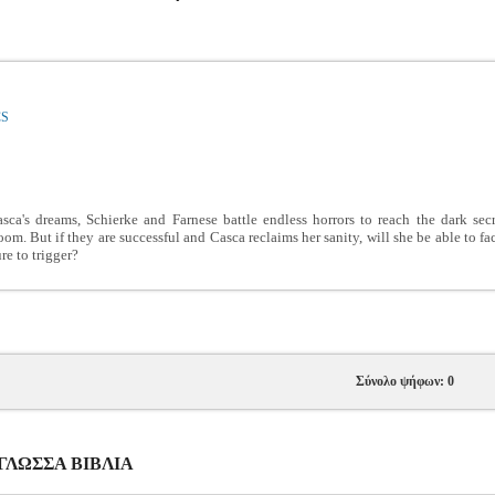
CS
ca's dreams, Schierke and Farnese battle endless horrors to reach the dark sec
oom. But if they are successful and Casca reclaims her sanity, will she be able to
re to trigger?
Σύνολο ψήφων: 0
ΟΓΛΩΣΣΑ ΒΙΒΛΙΑ