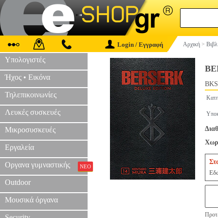
Login / Εγγραφή
Αρχική
>
Βιβλ
Υπολογιστές
BE
Ήχος • Εικόνα
BKS
Τηλεπικοινωνίες
Κατη
Λευκές συσκευές
Υποκ
Διαθ
Μικροσυσκευές
Χωρί
Εργαλεία
Στ
Οργανα γυμναστικής
ΝΕΟ
Εδώ
Outdoor
Μουσικά όργανα
Προτε
Security