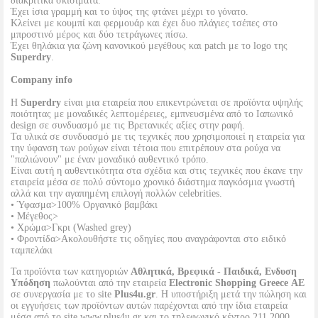
διακριτικά σκισίματα.
Έχει ίσια γραμμή και το ύψος της φτάνει μέχρι το γόνατο.
Κλείνει με κουμπί και φερμουάρ και έχει δυο πλάγιες τσέπες στο
μπροστινό μέρος και δύο τετράγωνες πίσω.
Έχει θηλάκια για ζώνη κανονικού μεγέθους και patch με το logo της
Superdry
.
Company info
Η
Superdry
είναι μια εταιρεία που επικεντρώνεται σε προϊόντα υψηλής
ποιότητας με μοναδικές λεπτομέρειες, εμπνευσμένα από το Ιαπωνικό
design σε συνδυασμό με τις Βρετανικές αξίες στην ραφή.
Τα υλικά σε συνδυασμό με τις τεχνικές που χρησιμοποιεί η εταιρεία για
την ύφανση των ρούχων είναι τέτοια που επιτρέπουν στα ρούχα να
"παλιώνουν" με έναν μοναδικό αυθεντικό τρόπο.
Είναι αυτή η αυθεντικότητα στα σχέδια και στις τεχνικές που έκανε την
εταιρεία μέσα σε πολύ σύντομο χρονικό διάστημα παγκόσμια γνωστή
αλλά και την αγαπημένη επιλογή πολλών celebrities.
• Ύφασμα>100% Οργανικό βαμβάκι
• Μέγεθος>
• Χρώμα>Γκρι (Washed grey)
• Φροντίδα>Ακολουθήστε τις οδηγίες που αναγράφονται στο ειδικό
ταμπελάκι
Τα προϊόντα των κατηγοριών
Αθλητικά, Βρεφικά - Παιδικά, Ενδυση
Υπόδηση
πωλούνται από την εταιρεία
Electronic Shopping Greece ΑΕ
σε συνεργασία με το site
Plus4u.gr
. Η υποστήριξη μετά την πώληση και
οι εγγυήσεις των προϊόντων αυτών παρέχονται από την ίδια εταιρεία
μέσα από το site www.plus4u.gr και το τηλεφωνικό κέντρο 211 2000