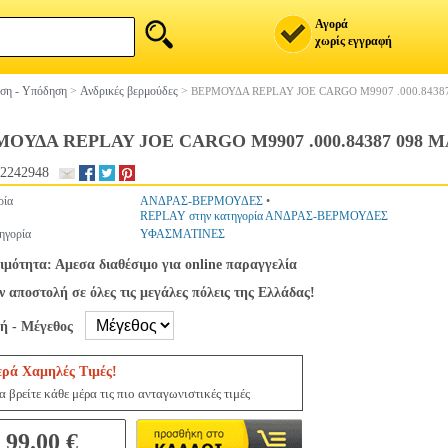
Αγορά
χωρίς εγγραφή
ση - Υπόδηση
>
Ανδρικές βερμούδες
>
ΒΕΡΜΟΥΔΑ REPLAY JOE CARGO M9907 .000.8438
ΟΥΔΑ REPLAY JOE CARGO M9907 .000.84387 098 
2242948
ρία
ΑΝΔΡΑΣ-ΒΕΡΜΟΥΔΕΣ
•
REPLAY στην κατηγορία ΑΝΔΡΑΣ-ΒΕΡΜΟΥΔΕΣ
ηγορία
ΥΦΑΣΜΑΤΙΝΕΣ
ιμότητα: Αμεσα διαθέσιμο για online παραγγελία
 αποστολή σε όλες τις μεγάλες πόλεις της Ελλάδας!
γή - Μέγεθος
ερά Χαμηλές Τιμές!
 βρείτε κάθε μέρα τις πιο ανταγωνιστικές τιμές
99.00 €