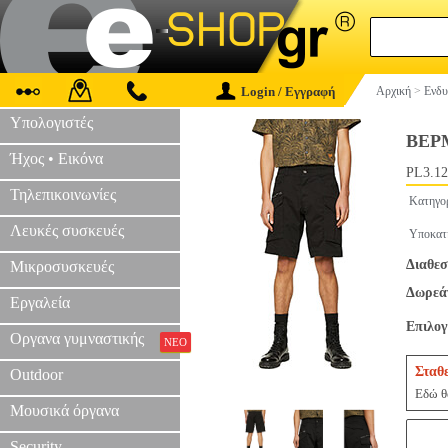
Login / Εγγραφή
Αρχική
>
Ενδυ
Υπολογιστές
ΒΕΡΜ
Ήχος • Εικόνα
PL3.12
Τηλεπικοινωνίες
Κατηγο
Λευκές συσκευές
Υποκατ
Διαθεσ
Μικροσυσκευές
Δωρεάν
Εργαλεία
Επιλο
Οργανα γυμναστικής
ΝΕΟ
Σταθ
Outdoor
Εδώ θα
Μουσικά όργανα
Security