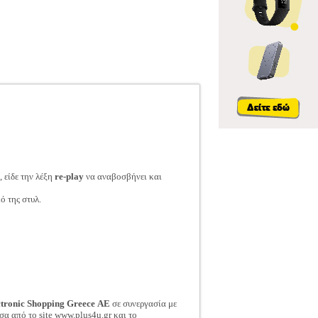
 είδε την λέξη
re-play
να αναβοσβήνει και
ό της στυλ.
ctronic Shopping Greece ΑΕ
σε συνεργασία με
σα από το site www.plus4u.gr και το