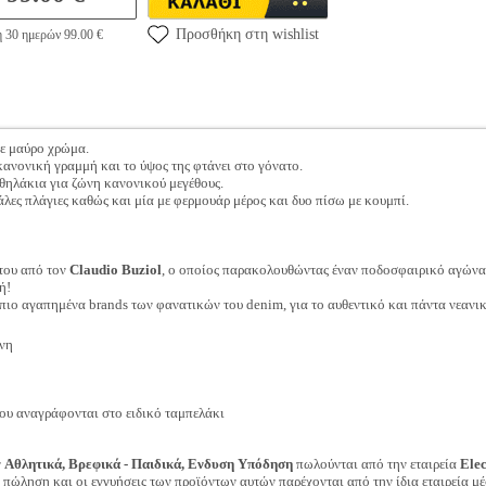
Προσθήκη στη wishlist
η 30 ημερών 99.00 €
ε μαύρο χρώμα.
ανονική γραμμή και το ύψος της φτάνει στο γόνατο.
 θηλάκια για ζώνη κανονικού μεγέθους.
άλες πλάγιες καθώς και μία με φερμουάρ μέρος και δυο πίσω με κουμπί.
του από τον
Claudio Buziol
, ο οποίος παρακολουθώντας έναν ποδοσφαιρικό αγώνα,
ή!
πιο αγαπημένα brands των φανατικών του denim, για το αυθεντικό και πάντα νεανικ
νη
ου αναγράφονται στο ειδικό ταμπελάκι
ν
Αθλητικά, Βρεφικά - Παιδικά, Ενδυση Υπόδηση
πωλούνται από την εταιρεία
Ele
ν πώληση και οι εγγυήσεις των προϊόντων αυτών παρέχονται από την ίδια εταιρεία μέ