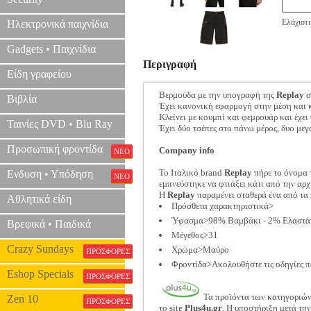
Ελάχιστ
Ηλεκτρονικά παιχνίδια
Gadgets • Παιχνίδια
Περιγραφή
Είδη γραφείου
Βερμούδα με την υπογραφή της
Replay
σ
Βιβλία
Έχει κανονική εφαρμογή στην μέση και κ
Κλείνει με κουμπί και φεμρουάρ και έχει
Ταινίες DVD • Blu Ray
Έχει δύο τσέπες στο πάνω μέρος, δυο μεγ
Προσωπική φροντίδα
Company info
ΝΕΟ
Το Iταλικό brand
Replay
πήρε το όνομα 
Ενδυση • Υπόδηση
ΝΕΟ
εμπνεύστηκε να φτιάξει κάτι από την αρχ
Η
Replay
παραμένει σταθερά ένα από τα 
Αθλητικά είδη
Πρόσθετα χαρακτηριστικά>
Ύφασμα>98% Βαμβάκι - 2% Ελαστά
Βρεφικά • Παιδικά
Μέγεθος>31
Crazy Sundays
Χρώμα>Μαύρο
ΠΡΟΣΦΟΡΕΣ
Φροντίδα>Ακολουθήστε τις οδηγίες π
Eshop Specials
ΠΡΟΣΦΟΡΕΣ
Τα προϊόντα των κατηγοριώ
Zen 10
ΠΡΟΣΦΟΡΕΣ
το site
Plus4u.gr
. Η υποστήριξη μετά τη