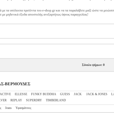
ά με τα υπόλοιπα προϊόντα του e-shop.gr και να τα παραλάβετε μαζί ώστε να μειώσε
t με μηδενικά έξοδα αποστολής ανεξαρτήτως ύψους παραγγελίας!
Σύνολο ψήφων: 0
ΔΡΑΣ-ΒΕΡΜΟΥΔΕΣ
ACTIVE
ELLESSE
FUNKY BUDDHA
GUESS
JACK
JACK & JONES
L
LVER
REPLAY
SUPERDRY
TIMBERLAND
ς
Jeans
Υφασμάτινες