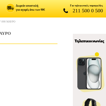
Δωρεάν αποστολή
Για τηλεφωνικές παραγγελίες
211 500 0 500
για αγορές άνω των 90€
7 098 ΜΑΥΡΟ
ΜΑΥΡΟ