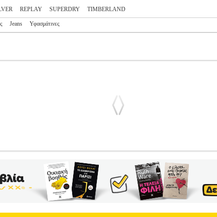
LVER
REPLAY
SUPERDRY
TIMBERLAND
ς
Jeans
Υφασμάτινες
EEN REGULAR PM800938C75 ΣΚΟΥΡΟ ΜΠΛΕ
PL3.122245489
P
ΝΔΡΑΣ-ΒΕΡΜΟΥΔΕΣ •PEPE JEANS στην κατηγορία ΑΝΔΡΑΣ-ΒΕΡΜΟ
νονική γραμμή, κανονική εφαρμογή στην μέση και το ύψος της φτάνει
ϊνές τσέπες στο μπροστινό μέρος και δυο κοφτές πίσω που κλείνουν 
ακριτικό υφασμάτινο patch με το logo της Pepe Jeans. Company info 
υ Portobello στο δυτικό Λονδίνο. Σήμερα αποτελεί ένα από τα κορυφ
 χώρες παγκοσμίως. • Πρόσθετα χαρακτηριστικά>• Ύφασμα>98% Βα
ής>• Χρώμα>Μπλε σκούρο (Dulwich)• Φροντίδα>Ακολουθήστε τις οδη