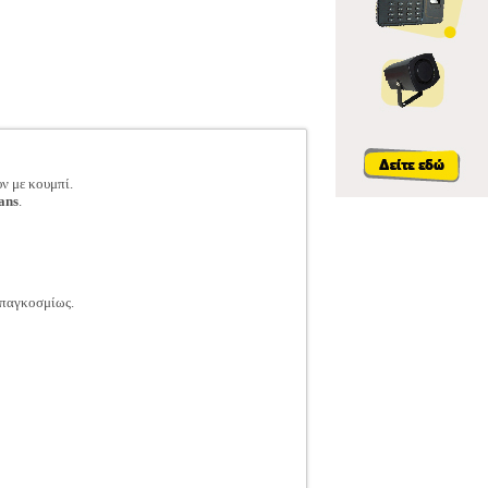
υν με κουμπί.
ans
.
 παγκοσμίως.