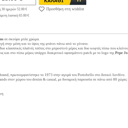
Προσθήκη στη wishlist
η 30 ημερών 52.00 €
μενη λιανική 65.00 €
ns
σε σκούρο μπλε χρώμα.
ή στην μέση και το ύψος της φτάνει πάνω από το γόνατο.
 δυο κλασσικές πλαϊνές τσέπες στο μπροστινό μέρος και δυο κοφτές πίσω που κλείνο
υς και στο πίσω μέρος υπάρχει διακριτικό υφασμάτινο patch με το logo της
Pepe Je
ο brand, πρωτοεμφανίστηκε το 1973 στην αγορά του Portobello στο δυτικό Λονδίνο.
rands στον χώρου του denim & casual, με δυναμική παρουσία σε πάνω από 80 χώρες
νη