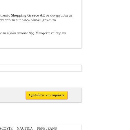
ctronic Shopping Greece ΑΕ
σε συνεργασία με
σα από το site www.plus4u.gr και το
τε τα έξοδα αποστολής. Μπορείτε επίσης να
Σχολιάστε και ψηφίστε
ACOSTE
NAUTICA
PEPE JEANS