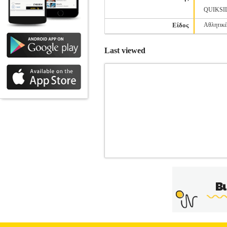
QUIKSI
Είδος
Αθλητικέ
Last viewed
ΒΕΡΜΟΥΔΑ PEPE JEANS MC QU
ΑΝΔΡΑΣ-ΒΕΡΜΟΥΔΕΣ
Κατηγορία: Α
Jeans σε σκούρο μπλε χρώμα. Έχει κα
φερμουάρ και έχει δυο κλασσικές πλα
μεγέθους και στο πίσω μέρος υπάρχει δι
πρωτοεμφανίστηκε το 1973 στην αγορά το
δυναμική παρουσία σε πάνω από 80
παπουτσιού>• Είδος>• Υλικό κατασκευ