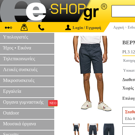
Login / Εγγραφή
Αρχική
>
Ενδυ
Υπολογιστές
ΒΕΡ
Ήχος • Εικόνα
PL3.12
Τηλεπικοινωνίες
Κατηγο
Λευκές συσκευές
Υποκατ
Διαθεσ
Μικροσυσκευές
Χωρίς 
Εργαλεία
Επιλο
Οργανα γυμναστικής
ΝΕΟ
Σταθ
Outdoor
Εδώ θα
Μουσικά όργανα
Security