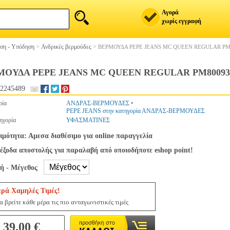
Αγορά
χωρίς εγγραφή
ση - Υπόδηση
>
Ανδρικές βερμούδες
>
ΒΕΡΜΟΥΔΑ PEPE JEANS MC QUEEN REGULAR PM
ΜΟΥΔΑ PEPE JEANS MC QUEEN REGULAR PM8009
2245489
ρία
ΑΝΔΡΑΣ-ΒΕΡΜΟΥΔΕΣ
•
PEPE JEANS στην κατηγορία ΑΝΔΡΑΣ-ΒΕΡΜΟΥΔΕΣ
ηγορία
ΥΦΑΣΜΑΤΙΝΕΣ
ιμότητα: Αμεσα διαθέσιμο για online παραγγελία
έξοδα αποστολής για παραλαβή από οποιοδήποτε eshop point!
γή - Μέγεθος
ερά Χαμηλές Τιμές!
 βρείτε κάθε μέρα τις πιο ανταγωνιστικές τιμές
39.00 €