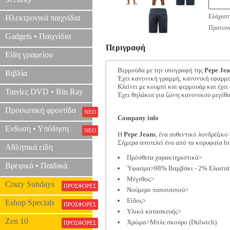
Ελάχιστ
Ηλεκτρονικά παιχνίδια
Προτεινό
Gadgets • Παιχνίδια
Περιγραφή
Είδη γραφείου
Βερμούδα με την υπογραφή της
Pepe Jea
Βιβλία
Έχει κανονική γραμμή, κανονική εφαρμογ
Κλείνει με κουμπί και φερμουάρ και έχει
Ταινίες DVD • Blu Ray
Έχει θηλάκια για ζώνη κανονικού μεγέθο
Προσωπική φροντίδα
ΝΕΟ
Company info
Ενδυση • Υπόδηση
ΝΕΟ
Η
Pepe Jeans
, ένα αυθεντικό λονδρέζικ
Σήμερα αποτελεί ένα από τα κορυφαία b
Αθλητικά είδη
Πρόσθετα χαρακτηριστικά>
Βρεφικά • Παιδικά
Ύφασμα>98% Βαμβάκι - 2% Ελαστά
Μέγεθος>
Crazy Sundays
ΠΡΟΣΦΟΡΕΣ
Νούμερο παπουτσιού>
Είδος>
Eshop Specials
ΠΡΟΣΦΟΡΕΣ
Υλικό κατασκευής>
Zen 10
Χρώμα>Μπλε σκούρο (Dulwich)
ΠΡΟΣΦΟΡΕΣ