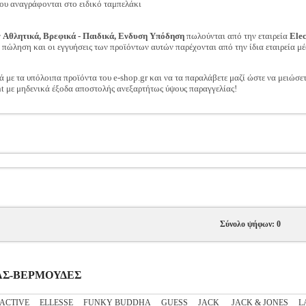
ου αναγράφονται στο ειδικό ταμπελάκι
ν
Αθλητικά, Βρεφικά - Παιδικά, Ενδυση Υπόδηση
πωλούνται από την εταιρεία
Ele
ν πώληση και οι εγγυήσεις των προϊόντων αυτών παρέχονται από την ίδια εταιρεία μέ
ά με τα υπόλοιπα προϊόντα του e-shop.gr και να τα παραλάβετε μαζί ώστε να μειώσε
t με μηδενικά έξοδα αποστολής ανεξαρτήτως ύψους παραγγελίας!
Σύνολο ψήφων: 0
ΔΡΑΣ-ΒΕΡΜΟΥΔΕΣ
ACTIVE
ELLESSE
FUNKY BUDDHA
GUESS
JACK
JACK & JONES
L