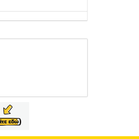
L3.122245489
PEPE JEANS
PEPE JEANS
ΥΔΕΣ Βερμούδα με την υπογραφή της Pepe
 πάνω από το γόνατο. Κλείνει με κουμπί και
με κουμπί. Έχει θηλάκια για ζώνη κανονικού
Η Pepe Jeans, ένα αυθεντικό λονδρέζικο brand,
αία brands στον χώρου του denim & casual, με
μβάκι - 2% Ελαστάνη• Μέγεθος>• Νούμερο
γίες που αναγράφονται στο ειδικό ταμπελάκι