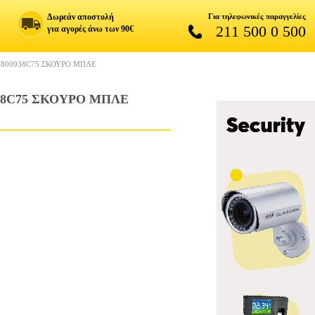
Δωρεάν αποστολή
Για τηλεφωνικές παραγγελίες
211 500 0 500
για αγορές άνω των 90€
800938C75 ΣΚΟΥΡΟ ΜΠΛΕ
38C75 ΣΚΟΥΡΟ ΜΠΛΕ