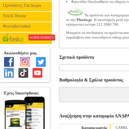
Φροντίδα>Ακολουθήστε τις οδηγίες π
Προτάσεις Για Δώρα
Τα προϊόντα των κατηγοριώ
Stock House
το site
Plus4u.gr
. Η υποστήριξη μετά τη
τηλεφωνικό κέντρο 211 2000 700.
Φωτοβολταϊκά
Μπορείτε να συνδυάσετε τα προϊόντα αυτ
παραλάβετε από οποιοδήποτε eshop poin
SUPER MARKET
Σχετικά προϊόντα
Βαθμολογία & Σχόλια προιόντος
Αναζήτηση στην κατηγορία ΑΝ
Κατασκευαστής
CAMEL 